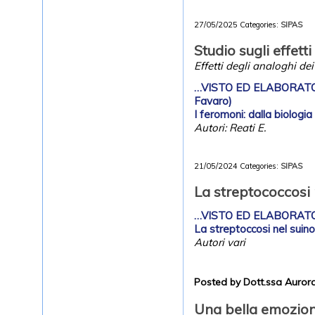
27/05/2025
Categories:
SIPAS
Studio sugli effett
Effetti degli analoghi d
…VISTO ED ELABORATO P
Favaro)
I feromoni: dalla biologia
Autori: Reati E.
21/05/2024
Categories:
SIPAS
La streptococcosi 
…VISTO ED ELABORATO P
La streptoccosi nel suino
Autori vari
Posted by Dott.ssa Aurora
Una bella emozion