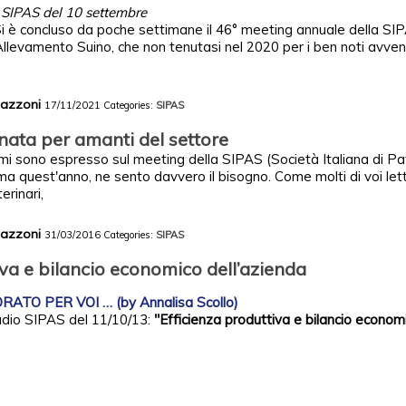
 SIPAS del 10 settembre
Si è concluso da poche settimane il 46° meeting annuale della SIP
Allevamento Suino, che non tenutasi nel 2020 per i ben noti avven
Mazzoni
17/11/2021
Categories:
SIPAS
nata per amanti del settore
 mi sono espresso sul meeting della SIPAS (Società Italiana di Pa
a quest'anno, ne sento davvero il bisogno. Come molti di voi lett
erinari,
Mazzoni
31/03/2016
Categories:
SIPAS
iva e bilancio economico dell’azienda
ATO PER VOI … (by Annalisa Scollo)
sudio SIPAS del 11/10/13:
"Efficienza produttiva e bilancio econom