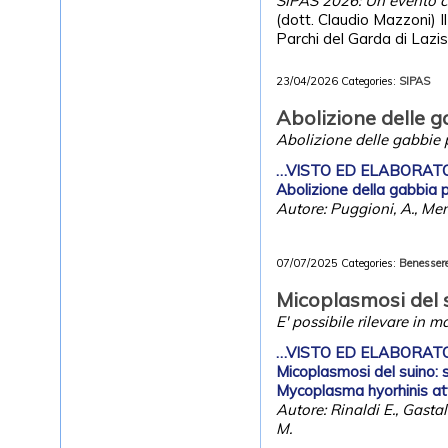
SIPAS 2026: Un evento ce
(dott. Claudio Mazzoni) Il
Parchi del Garda di Lazis
23/04/2026
Categories:
SIPAS
Abolizione delle 
Abolizione delle gabbie p
…VISTO ED ELABORATO P
Abolizione della gabbia pa
Autore: Puggioni, A., Mene
07/07/2025
Categories:
Benessere
Micoplasmosi del 
E' possibile rilevare i
…VISTO ED ELABORATO P
Micoplasmosi del suino: 
Mycoplasma hyorhinis at
Autore: Rinaldi E., Gastal
M.