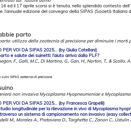
ntrato sul “fattore uomo”
 16 ed il 17 aprile scorsi si è tenuta, nello splendido contesto del
e, l’annuale edizione del convegno della SIPAS (Società Italiana 
gabbie parto
arto: utilizzo della zootecnia di precisione per diminuire i morti
ER VOI DA SIPAS 2025… (by Giulia Catellani)
rto e salute dei suinetti: l’aiuto arriva dalla PLF?
gon, F., Galli, M.C., Di Martino, G., Gan, H., Norton, T., & Scollo, A.
 suini
SIPAS
zootecnia di precisione
suino
n maniera non invasiva Mycoplasma Hyopneumoniae e Mycoplasma
ER VOI DA SIPAS 2025… (by Francesca Grapelli)
studio longitudinale per la rilevazione in vivo di Mycoplasma hyo
traverso un sistema di campionamento non invasivo (easy collect
delli M., Morales A., Prataviera D., Targhetta C., Zanon C., Ustulin