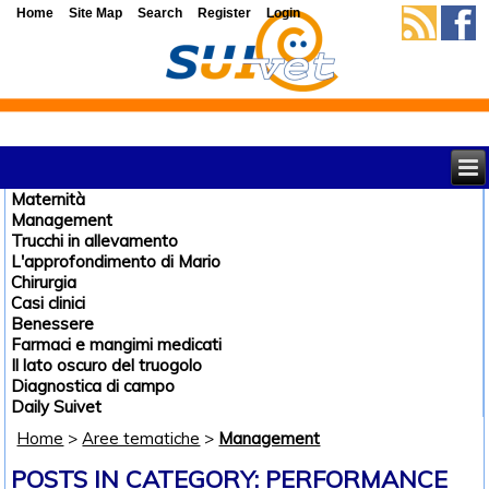
Home
Site Map
Search
Register
Login
Maternità
Management
Trucchi in allevamento
L'approfondimento di Mario
Chirurgia
Casi clinici
Benessere
Farmaci e mangimi medicati
Il lato oscuro del truogolo
Diagnostica di campo
Daily Suivet
Home
>
Aree tematiche
>
Management
POSTS IN CATEGORY: PERFORMANCE