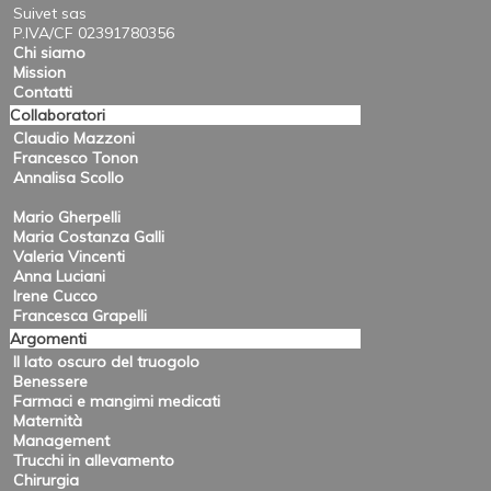
Suivet sas
P.IVA/CF 02391780356
Chi siamo
Mission
Contatti
Collaboratori
Claudio Mazzoni
Francesco Tonon
Annalisa Scollo
Mario Gherpelli
Maria Costanza Galli
Valeria Vincenti
Anna Luciani
Irene Cucco
Francesca Grapelli
Argomenti
Il lato oscuro del truogolo
Benessere
Farmaci e mangimi medicati
Maternità
Management
Trucchi in allevamento
Chirurgia