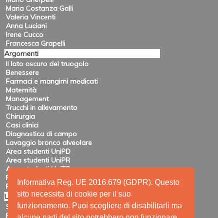
Maria Costanza Galli
Valeria Vincenti
Anna Luciani
Irene Cucco
Francesca Grapelli
Argomenti
Il lato oscuro del truogolo
Benessere
Farmaci e mangimi medicati
Maternità
Management
Trucchi in allevamento
Chirurgia
Casi clinici
Diagnostica di campo
Lavaggio bronco alveolare
Area studenti UniPD
Area studenti UniPR
Area studenti UniTO
Recensioni di eventi
Informativa Reg. UE 2016.679 (GDPR). Questo
Pubblicazioni e ricerca
sito necessita di cookie per il suo
Utility
funzionamento. Puoi scegliere di disabilitarli ma
Siti amici
Ricerca
alcune parti del sito potrebbero non funzionare.