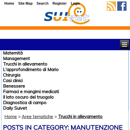
Home
Site Map
Search
Register
Login
Maternità
Management
Trucchi in allevamento
L'approfondimento di Mario
Chirurgia
Casi clinici
Benessere
Farmaci e mangimi medicati
Il lato oscuro del truogolo
Diagnostica di campo
Daily Suivet
Home
>
Aree tematiche
>
Trucchi in allevamento
POSTS IN CATEGORY: MANUTENZIONE