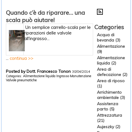
Quando c’è da riparare… una
scala può aiutare!
Categories
Un semplice carrello-scala per le
riparazioni delle valvole
Acqua di
all'ingrasso...
bevanda (3)
Alimentazione
(9)
Alimentazione
...
continua >>
liquida (2)
Area di
Posted by Dott. Francesco Tonon
30/04/2014
defecazione (2)
Categories:
Alimentazione liquida
Ingrasso
Manutenzione
Valvole pneumatiche
Area di riposo
(1)
Arrichimento
ambientale (3)
Assistenza
parto (5)
Attrezzatura
(21)
Aujeszky (2)