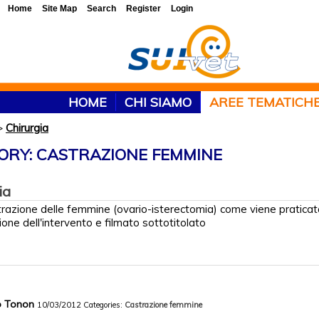
Home
Site Map
Search
Register
Login
HOME
CHI SIAMO
AREE TEMATICH
>
Chirurgia
ORY: CASTRAZIONE FEMMINE
ia
razione delle femmine (ovario-isterectomia) come viene praticat
ione dell'intervento e filmato sottotitolato
co Tonon
10/03/2012
Categories:
Castrazione femmine