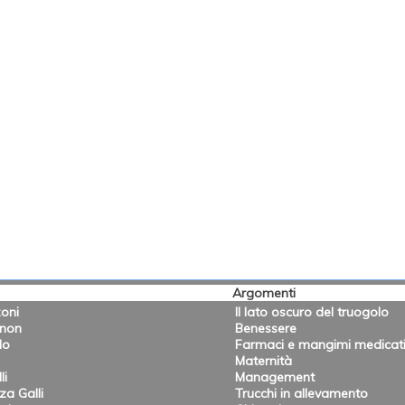
Argomenti
oni
Il lato oscuro del truogolo
onon
Benessere
lo
Farmaci e mangimi medicat
Maternità
li
Management
a Galli
Trucchi in allevamento