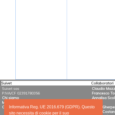
Suivet
Collaboratori
Suivet sas
Claudio Mazz
P.IVA/CF 02391780356
Francesco T
Chi siamo
Annalisa Scol
Mission
Informativa Reg. UE 2016.679 (GDPR). Questo
Contatti
Mario Gherpel
Maria Costanz
sito necessita di cookie per il suo