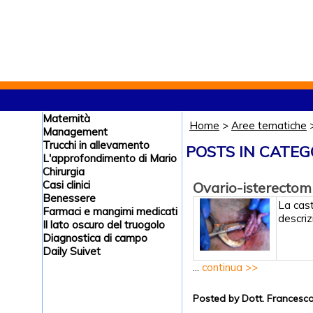
Maternità
Home
>
Aree tematiche
Management
Trucchi in allevamento
POSTS IN CATEG
L'approfondimento di Mario
Chirurgia
Casi clinici
Ovario-isterectom
Benessere
La cast
Farmaci e mangimi medicati
descriz
Il lato oscuro del truogolo
Diagnostica di campo
Daily Suivet
...
continua >>
Posted by Dott. Frances