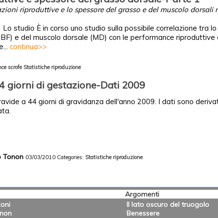
azioni riproduttive e lo spessore del grasso e del muscolo dorsali 
) Lo studio È in corso uno studio sulla possibile correlazione tra l
 BF) e del muscolo dorsale (MD) con le performance riproduttive 
e...
continua>>
ce scrofe
Statistiche riproduzione
4 giorni di gestazione-Dati 2009
gravide a 44 giorni di gravidanza dell'anno 2009. I dati sono deriva
ata.
co Tonon
03/03/2010
Categories:
Statistiche riproduzione
Argomenti
oni
Il lato oscuro del truogolo
onon
Benessere