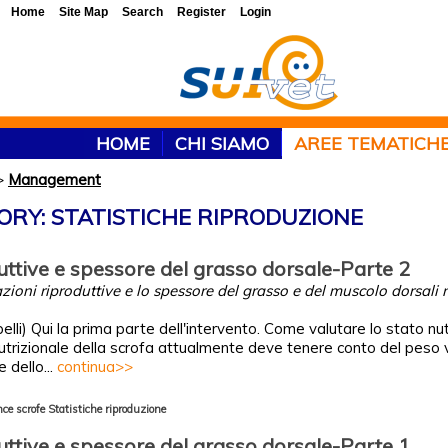
Home
Site Map
Search
Register
Login
HOME
CHI SIAMO
AREE TEMATICH
>
Management
ORY: STATISTICHE RIPRODUZIONE
uttive e spessore del grasso dorsale-Parte 2
azioni riproduttive e lo spessore del grasso e del muscolo dorsali 
lli) Qui la prima parte dell'intervento. Come valutare lo stato nut
utrizionale della scrofa attualmente deve tenere conto del peso v
dello...
continua>>
ce scrofe
Statistiche riproduzione
uttive e spessore del grasso dorsale-Parte 1