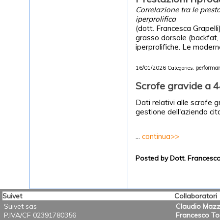
Correlazione tra le prest
iperprolifica
(dott. Francesca Grapelli
grasso dorsale (backfat,
iperprolifiche. Le modern
16/01/2026
Categories:
performan
Scrofe gravide a 4
Dati relativi alle scrofe 
gestione dell'azienda cit
...
continua>>
Posted by Dott. Frances
Suivet
Collaboratori
Suivet sas
Claudio Mazz
P.IVA/CF 02391780356
Francesco T