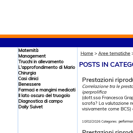
Maternità
Home
>
Aree tematiche
Management
Trucchi in allevamento
POSTS IN CATEG
L'approfondimento di Mario
Chirurgia
Casi clinici
Prestazioni riprod
Benessere
Correlazione tra le prest
Farmaci e mangimi medicati
iperprolifica
Il lato oscuro del truogolo
(dott.ssa Francesca Grape
Diagnostica di campo
scrofa? La valutazione n
Daily Suivet
visivamente come BCS) e 
10/02/2026
Categories:
performan
Prestazioni riprod