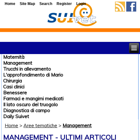
Home
Site Map
Search
Register
Login
Maternità
Management
Trucchi in allevamento
L'approfondimento di Mario
Chirurgia
Casi clinici
Benessere
Farmaci e mangimi medicati
Il lato oscuro del truogolo
Diagnostica di campo
Daily Suivet
Home
>
Aree tematiche
>
Management
MANAGEMENT - ULTIMI ARTICOLI