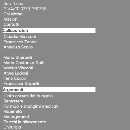
Suivet sas
P.IVA/CF 02391780356
Chi siamo
Mission
Contatti
Collaboratori
Claudio Mazzoni
Francesco Tonon
Annalisa Scollo
Mario Gherpelli
Maria Costanza Galli
Valeria Vincenti
Anna Luciani
Irene Cucco
Francesca Grapelli
Argomenti
Il lato oscuro del truogolo
Benessere
Farmaci e mangimi medicati
Maternità
Management
Trucchi in allevamento
Chirurgia