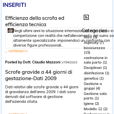
INSERITI
Efficienza della scrofa ed
efficienza tecnica
Categories
Negli ultimi anni la situazione internazionale ci ha posto in
competizione con realtà che nell’allevamento del suino s
Altro (5)
altamente specializzate, imponendoci un confronto con
Aujeszky (7)
diverse figure professionali...
biosicurezza
...
continua>>
(15)
castrazione in
Posted by Dott. Claudio Mazzoni
sala parto (1)
17/04/2010
Disciplinari (1)
Scrofe gravide a 44 giorni di
disinfezione (1)
gestazione-Dati 2009
genetica (1)
Gestione a
Dati relativi alle scrofe gravide a 44 giorni
gruppi (4)
di gravidanza dell'anno 2009. I dati sono
Gestione sala
derivati dal software di gestione
parto (1)
dell'azienda citata.
Igiene (2)
Modello 12 (2)