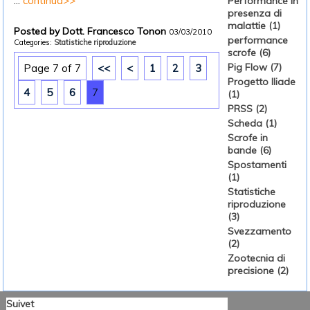
...
continua>>
Performance in
presenza di
malattie (1)
Posted by Dott. Francesco Tonon
03/03/2010
performance
Categories:
Statistiche riproduzione
scrofe (6)
Pig Flow (7)
Page 7 of 7
<<
<
1
2
3
Progetto Iliade
4
5
6
7
(1)
PRSS (2)
Scheda (1)
Scrofe in
bande (6)
Spostamenti
(1)
Statistiche
riproduzione
(3)
Svezzamento
(2)
Zootecnia di
precisione (2)
Suivet