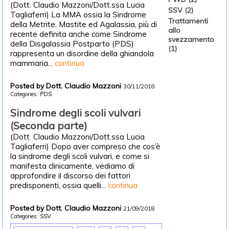
(Dott. Claudio Mazzoni/Dott.ssa Lucia
SSV (2)
Tagliaferri) La MMA ossia la Sindrome
Trattamenti
della Metrite, Mastite ed Agalassia, più di
allo
recente definita anche come Sindrome
svezzamento
della Disgalassia Postparto (PDS)
(1)
rappresenta un disordine della ghiandola
mammaria...
continua
Posted by Dott. Claudio Mazzoni
30/11/2018
Categories:
PDS
Sindrome degli scoli vulvari
(Seconda parte)
(Dott. Claudio Mazzoni/Dott.ssa Lucia
Tagliaferri) Dopo aver compreso che cos’è
la sindrome degli scoli vulvari, e come si
manifesta clinicamente, vediamo di
approfondire il discorso dei fattori
predisponenti, ossia quelli...
continua
Posted by Dott. Claudio Mazzoni
21/09/2018
Categories:
SSV