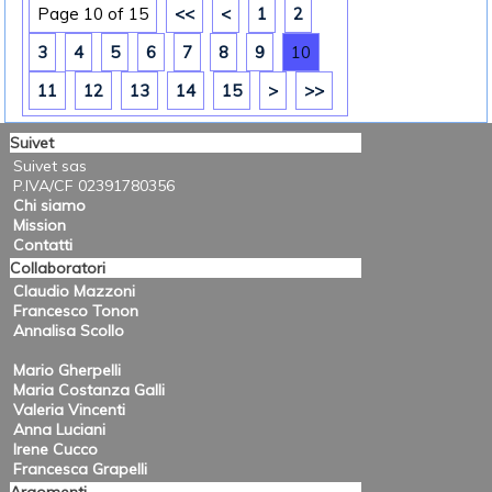
Page 10 of 15
<<
<
1
2
3
4
5
6
7
8
9
10
11
12
13
14
15
>
>>
Suivet
Suivet sas
P.IVA/CF 02391780356
Chi siamo
Mission
Contatti
Collaboratori
Claudio Mazzoni
Francesco Tonon
Annalisa Scollo
Mario Gherpelli
Maria Costanza Galli
Valeria Vincenti
Anna Luciani
Irene Cucco
Francesca Grapelli