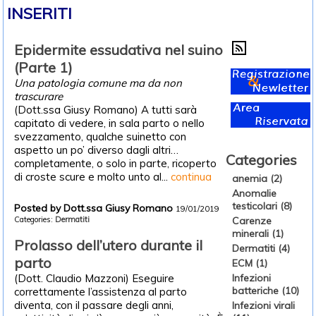
INSERITI
Epidermite essudativa nel suino
(Parte 1)
Una patologia comune ma da non
trascurare
(Dott.ssa Giusy Romano) A tutti sarà
capitato di vedere, in sala parto o nello
svezzamento, qualche suinetto con
aspetto un po’ diverso dagli altri…
Categories
completamente, o solo in parte, ricoperto
di croste scure e molto unto al...
continua
anemia (2)
Anomalie
testicolari (8)
Posted by Dott.ssa Giusy Romano
19/01/2019
Carenze
Categories:
Dermatiti
minerali (1)
Prolasso dell’utero durante il
Dermatiti (4)
parto
ECM (1)
Infezioni
(Dott. Claudio Mazzoni) Eseguire
batteriche (10)
correttamente l’assistenza al parto
diventa, con il passare degli anni,
Infezioni virali