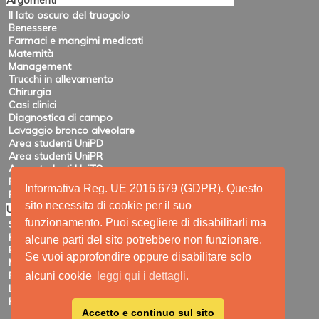
Argomenti
Il lato oscuro del truogolo
Benessere
Farmaci e mangimi medicati
Maternità
Management
Trucchi in allevamento
Chirurgia
Casi clinici
Diagnostica di campo
Lavaggio bronco alveolare
Area studenti UniPD
Area studenti UniPR
Area studenti UniTO
Recensioni di eventi
Informativa Reg. UE 2016.679 (GDPR). Questo
Pubblicazioni e ricerca
sito necessita di cookie per il suo
Utility
funzionamento. Puoi scegliere di disabilitarli ma
Siti amici
Ricerca
alcune parti del sito potrebbero non funzionare.
Elenco feed
Se vuoi approfondire oppure disabilitare solo
Mappa del sito
Registrazione
alcuni cookie
leggi qui i dettagli.
Login
Privacy
Accetto e continuo sul sito