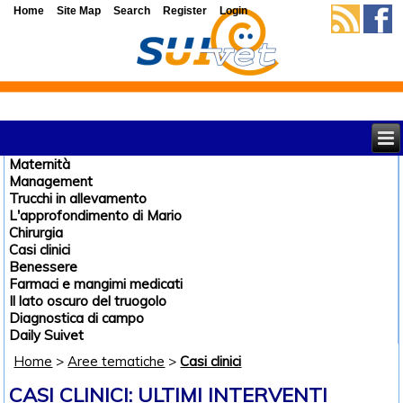
Home
Site Map
Search
Register
Login
Maternità
Management
Trucchi in allevamento
L'approfondimento di Mario
Chirurgia
Casi clinici
Benessere
Farmaci e mangimi medicati
Il lato oscuro del truogolo
Diagnostica di campo
Daily Suivet
Home
>
Aree tematiche
>
Casi clinici
CASI CLINICI: ULTIMI INTERVENTI