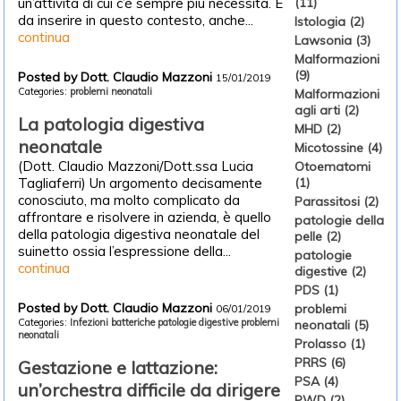
(11)
un’attività di cui c’è sempre più necessità. È
da inserire in questo contesto, anche...
Istologia (2)
continua
Lawsonia (3)
Malformazioni
(9)
Posted by Dott. Claudio Mazzoni
15/01/2019
Categories:
problemi neonatali
Malformazioni
agli arti (2)
La patologia digestiva
MHD (2)
neonatale
Micotossine (4)
(Dott. Claudio Mazzoni/Dott.ssa Lucia
Otoematomi
(1)
Tagliaferri) Un argomento decisamente
conosciuto, ma molto complicato da
Parassitosi (2)
affrontare e risolvere in azienda, è quello
patologie della
della patologia digestiva neonatale del
pelle (2)
suinetto ossia l’espressione della...
patologie
continua
digestive (2)
PDS (1)
Posted by Dott. Claudio Mazzoni
problemi
06/01/2019
Categories:
Infezioni batteriche
patologie digestive
problemi
neonatali (5)
neonatali
Prolasso (1)
PRRS (6)
Gestazione e lattazione:
PSA (4)
un’orchestra difficile da dirigere
PWD (2)