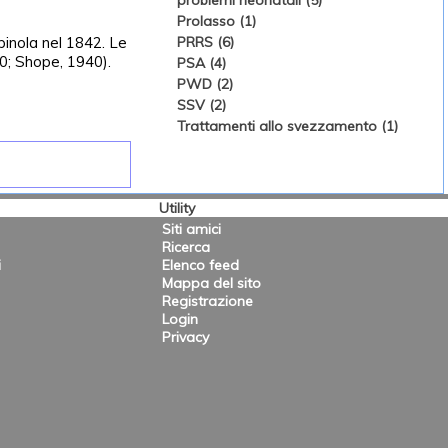
problemi neonatali (5)
Prolasso (1)
pinola nel 1842. Le
PRRS (6)
40; Shope, 1940).
PSA (4)
PWD (2)
SSV (2)
Trattamenti allo svezzamento (1)
Utility
Siti amici
Ricerca
i
Elenco feed
Mappa del sito
Registrazione
Login
Privacy