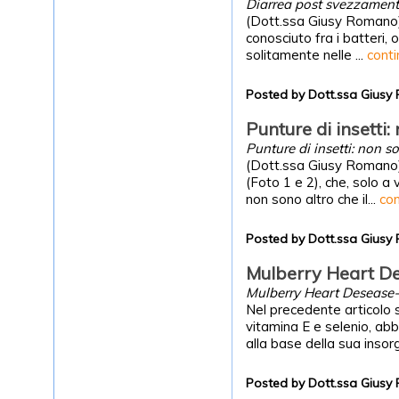
Diarrea post svezzament
(Dott.ssa Giusy Romano
conosciuto fra i batteri,
solitamente nelle ...
cont
Posted by Dott.ssa Gius
Punture di insetti: 
Punture di insetti: non sol
(Dott.ssa Giusy Romano) Q
(Foto 1 e 2), che, solo a 
non sono altro che il...
con
Posted by Dott.ssa Gius
Mulberry Heart De
Mulberry Heart Desease-
Nel precedente articolo 
vitamina E e selenio, ab
alla base della sua insor
Posted by Dott.ssa Gius