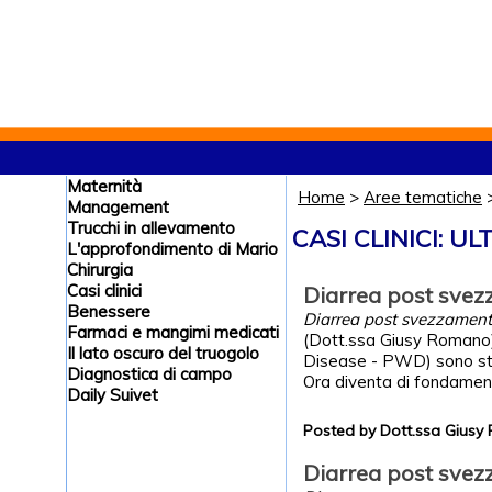
Maternità
Home
>
Aree tematiche
Management
Trucchi in allevamento
CASI CLINICI: UL
L'approfondimento di Mario
Chirurgia
Casi clinici
Diarrea post svez
Benessere
Diarrea post svezzamento
Farmaci e mangimi medicati
(Dott.ssa Giusy Romano)
Il lato oscuro del truogolo
Disease - PWD) sono state
Diagnostica di campo
Ora diventa di fondament
Daily Suivet
Posted by Dott.ssa Gius
Diarrea post sve