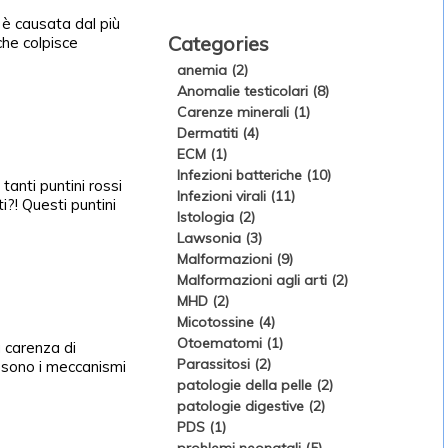
 causata dal più
Categories
che colpisce
anemia (2)
Anomalie testicolari (8)
Carenze minerali (1)
Dermatiti (4)
ECM (1)
Infezioni batteriche (10)
anti puntini rossi
Infezioni virali (11)
i?! Questi puntini
Istologia (2)
Lawsonia (3)
Malformazioni (9)
Malformazioni agli arti (2)
MHD (2)
Micotossine (4)
Otoematomi (1)
 carenza di
Parassitosi (2)
i sono i meccanismi
patologie della pelle (2)
patologie digestive (2)
PDS (1)