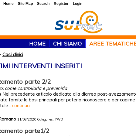
Home
Site Map
Search
Register
Login
HOME
CHI SIAMO
AREE TEMATICH
>
Casi clinici
TIMI INTERVENTI INSERITI
zamento parte 2/2
: come controllarla e prevenirla
 Nel precedente articolo dedicato alla diarrea post-svezzamen
 fornite le basi principali per poterla riconoscere e per capirne l
ale...
continua
y Romano
11/08/2020
Categories:
PWD
zzamento parte1/2