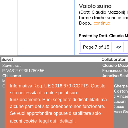
Vaiolo suino
(Dott. Claudio Mazzoni) I
forme cliniche sono ascriv
Dopo...
continua
Posted by Dott. Claudio 
Page 7 of 15
<<
Suivet
Collaboratori
Suivet sas
Claudio Mazz
P.IVA/CF 02391780356
Francesco T
Chi siamo
Annalisa Scol
Mission
Informativa Reg. UE 2016.679 (GDPR). Questo
Contatti
Mario Gherpel
Maria Costanz
sito necessita di cookie per il suo
Valeria Vincen
funzionamento. Puoi scegliere di disabilitarli ma
Anna Luciani
alcune parti del sito potrebbero non funzionare.
Irene Cucco
Francesca Gra
Se vuoi approfondire oppure disabilitare solo
alcuni cookie
leggi qui i dettagli.