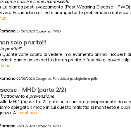
o: come nasce e come riconoscerla
) La diarrea post-svezzamento (Post Weaning Disease - PWD) è
 ovvero Escherichia coli, ed è un’importante problematica enterica 
inua
y Romano
24/07/2020
Categories:
PWD
non solo prurito!!!
o prurito!!!
uante volte capita di vedere in allevamento animali ricoperti di t
vederli, danno un sospetto di gran prurito e fastidio ai poveri colpit
tinua
y Romano
22/06/2020
Categories:
Parassitosi
patologie della pelle
sease - MHD (parte 2/2)
Trattamento e prevenzione
sulla MHD (figure 1 e 2), patologia causata principalmente da una
biamo spiegato il modo in cui questa malattia si manifesta e qual
genza. A...
continua
y Romano
26/05/2020
Categories:
MHD