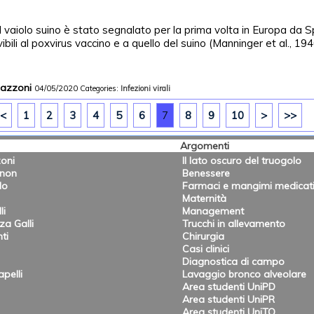
l vaiolo suino è stato segnalato per la prima volta in Europa da S
ibili al poxvirus vaccino e a quello del suino (Manninger et al., 19
Mazzoni
04/05/2020
Categories:
Infezioni virali
<
1
2
3
4
5
6
7
8
9
10
>
>>
Argomenti
oni
Il lato oscuro del truogolo
onon
Benessere
lo
Farmaci e mangimi medicat
Maternità
li
Management
a Galli
Trucchi in allevamento
ti
Chirurgia
Casi clinici
Diagnostica di campo
pelli
Lavaggio bronco alveolare
Area studenti UniPD
Area studenti UniPR
Area studenti UniTO