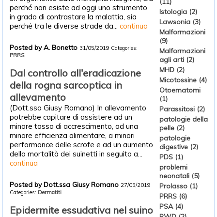
(11)
perché non esiste ad oggi uno strumento
Istologia (2)
in grado di contrastare la malattia, sia
Lawsonia (3)
perché tra le diverse strade da...
continua
Malformazioni
(9)
Posted by A. Bonetto
31/05/2019
Categories:
Malformazioni
PRRS
agli arti (2)
MHD (2)
Dal controllo all'eradicazione
Micotossine (4)
della rogna sarcoptica in
Otoematomi
allevamento
(1)
(Dott.ssa Giusy Romano) In allevamento
Parassitosi (2)
potrebbe capitare di assistere ad un
patologie della
minore tasso di accrescimento, ad una
pelle (2)
minore efficienza alimentare, a minori
patologie
performance delle scrofe e ad un aumento
digestive (2)
della mortalità dei suinetti in seguito a...
PDS (1)
continua
problemi
neonatali (5)
Posted by Dott.ssa Giusy Romano
Prolasso (1)
27/05/2019
Categories:
Dermatiti
PRRS (6)
PSA (4)
Epidermite essudativa nel suino
PWD (2)