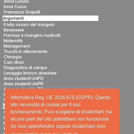
Anna Luciani
Irene Cucco
Francesca Grapelli
Argomenti
Il lato oscuro del truogolo
Benessere
Farmaci e mangimi medicati
Maternità
Management
Trucchi in allevamento
Chirurgia
Casi clinici
Diagnostica di campo
Lavaggio bronco alveolare
Area studenti UniPD
Area studenti UniPR
Area studenti UniTO
Recensioni di eventi
Informativa Reg. UE 2016.679 (GDPR). Questo
Pubblicazioni e ricerca
sito necessita di cookie per il suo
Utility
funzionamento. Puoi scegliere di disabilitarli ma
Siti amici
Ricerca
alcune parti del sito potrebbero non funzionare.
Elenco feed
Se vuoi approfondire oppure disabilitare solo
Mappa del sito