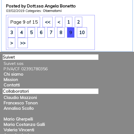
Posted by Dott.ssa Angela Bonetto
03/02/2019
Categories:
Otoematomi
Page 9 of 15
<<
<
1
2
3
4
5
6
7
8
9
10
>
>>
Suivet
Suivet sas
P.IVA/CF 02391780356
Chi siamo
Mission
Contatti
Collaboratori
Claudio Mazzoni
Francesco Tonon
Annalisa Scollo
Mario Gherpelli
Maria Costanza Galli
Valeria Vincenti