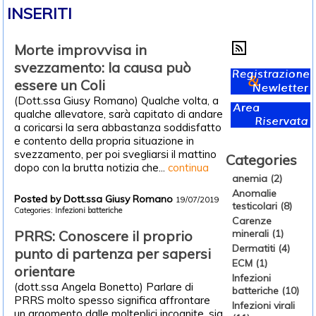
INSERITI
Morte improvvisa in
svezzamento: la causa può
essere un Coli
(Dott.ssa Giusy Romano) Qualche volta, a
qualche allevatore, sarà capitato di andare
a coricarsi la sera abbastanza soddisfatto
e contento della propria situazione in
svezzamento, per poi svegliarsi il mattino
Categories
dopo con la brutta notizia che...
continua
anemia (2)
Anomalie
Posted by Dott.ssa Giusy Romano
19/07/2019
testicolari (8)
Categories:
Infezioni batteriche
Carenze
minerali (1)
PRRS: Conoscere il proprio
Dermatiti (4)
punto di partenza per sapersi
ECM (1)
orientare
Infezioni
(dott.ssa Angela Bonetto) Parlare di
batteriche (10)
PRRS molto spesso significa affrontare
Infezioni virali
un argomento dalle molteplici incognite, sia