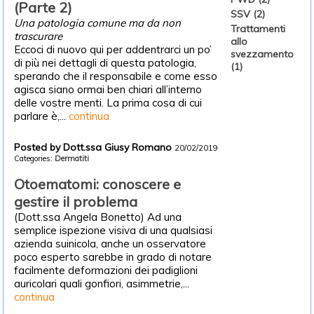
(Parte 2)
SSV (2)
Una patologia comune ma da non
Trattamenti
trascurare
allo
Eccoci di nuovo qui per addentrarci un po’
svezzamento
di più nei dettagli di questa patologia,
(1)
sperando che il responsabile e come esso
agisca siano ormai ben chiari all’interno
delle vostre menti. La prima cosa di cui
parlare è,...
continua
Posted by Dott.ssa Giusy Romano
20/02/2019
Categories:
Dermatiti
Otoematomi: conoscere e
gestire il problema
(Dott.ssa Angela Bonetto) Ad una
semplice ispezione visiva di una qualsiasi
azienda suinicola, anche un osservatore
poco esperto sarebbe in grado di notare
facilmente deformazioni dei padiglioni
auricolari quali gonfiori, asimmetrie,...
continua