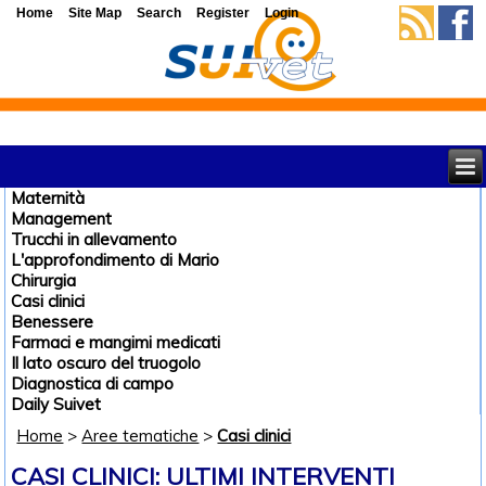
Home
Site Map
Search
Register
Login
Maternità
Management
Trucchi in allevamento
L'approfondimento di Mario
Chirurgia
Casi clinici
Benessere
Farmaci e mangimi medicati
Il lato oscuro del truogolo
Diagnostica di campo
Daily Suivet
Home
>
Aree tematiche
>
Casi clinici
CASI CLINICI: ULTIMI INTERVENTI