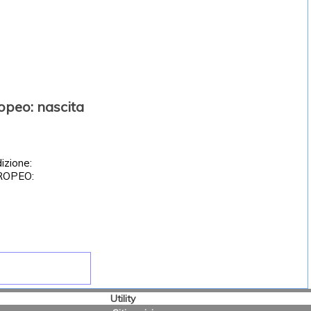
opeo: nascita
izione:
ROPEO:
Utility