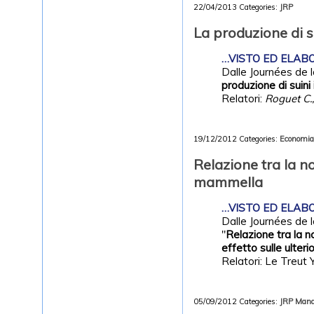
22/04/2013
Categories:
JRP
La produzione di s
…VISTO ED ELABOR
Dalle Journées de l
produzione
di
suini
Relatori:
Roguet
C.
19/12/2012
Categories:
Economia/
Relazione tra la no
mammella
…VISTO ED ELABOR
Dalle Journées de l
"
Relazione tra la no
effetto sulle ulter
Relatori: Le Treut 
05/09/2012
Categories:
JRP
Mana