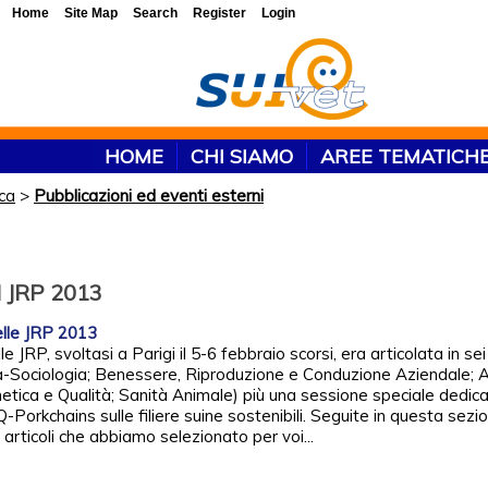
Home
Site Map
Search
Register
Login
HOME
CHI SIAMO
AREE TEMATICH
rca
>
Pubblicazioni ed eventi esterni
l JRP 2013
lle JRP 2013
e JRP, svoltasi a Parigi il 5-6 febbraio scorsi, era articolata in sei
ia-Sociologia; Benessere, Riproduzione e Conduzione Aziendale; 
etica e Qualità; Sanità Animale) più una sessione speciale dedica
Porkchains sulle filiere suine sostenibili. Seguite in questa sezio
 articoli che abbiamo selezionato per voi...