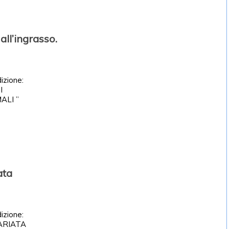
all’ingrasso.
izione:
I
ALI ”
ata
izione:
ARIATA