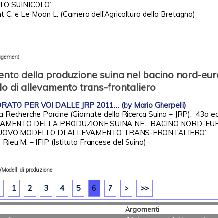
TO SUINICOLO”
t C. e Le Moan L. (Camera dell’Agricoltura della Bretagna)
gement
nto della produzione suina nel bacino nord-eur
o di allevamento trans-frontaliero
ATO PER VOI DALLE JRP 2011… (by Mario Gherpelli)
la Recherche Porcine (Giornate della Ricerca Suina – JRP), 43a ed
TAMENTO DELLA PRODUZIONE SUINA NEL BACINO NORD-EU
NUOVO MODELLO DI ALLEVAMENTO TRANS-FRONTALIERO”
, Rieu M. – IFIP (Istituto Francese del Suino)
Modelli di produzione
1
2
3
4
5
6
7
>
>>
Argomenti