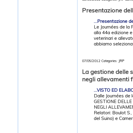
Presentazione del
…Presentazione de
Le Journées de la 
alla 44a edizione e
veterinari e allevat
abbiamo selezionat
07/05/2012
Categories:
JRP
La gestione delle 
negli allevamenti 
…VISTO ED ELABOR
Dalle Journées de 
GESTIONE DELLE 
NEGLI ALLEVAME
Relatori: Boulot S.
del Suino) e Camer