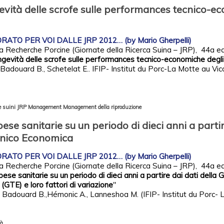
evità delle scrofe sulle performances tecnico-
ATO PER VOI DALLE JRP 2012… (by Mario Gherpelli)
a Recherche Porcine (Giornate della Ricerca Suina – JRP), 44a ed
ongevità delle scrofe sulle performances tecnico-economiche degl
, Badouard B., Schetelat E.. IFIP- Institut du Porc-La Motte au V
 suini
JRP
Management
Management della riproduzione
ese sanitarie su un periodo di dieci anni a partir
cnico Economica
ATO PER VOI DALLE JRP 2012… (by Mario Gherpelli)
la Recherche Porcine (Giornate della Ricerca Suina – JRP), 44a ed
pese sanitarie su un periodo di dieci anni a partire dai dati della 
GTE) e loro fattori di variazione
"
., Badouard B.,Hémonic A., Lanneshoa M. (IFIP- Institut du Porc- 
tà