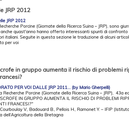
le JRP 2012
lle JRP 2012
Recherche Porcine (Giornate della Ricerca Suina – JRP), sono giu
 anche quast'anno hanno offerto interessanti spunti di confronto
ori italiani. Seguite in questa sezione le traduzione di alcuni articol
o per voi
scrofe in gruppo aumenta il rischio di problemi ri
francesi?
ATO PER VOI DALLE JRP 2011… (by Mario Gherpelli)
la Recherche Porcine (Giornate della Ricerca Suina – JRP), 43a ed
SCROFE IN GRUPPO AUMENTA IL RISCHIO DI PROBLEMI RIP
NTI FRANCESI?"
, Courboulay V., Badouard B., Pellois H., Ramonet Y. – IFIP (Istitu
a dell’Agricoltura della Bretagna