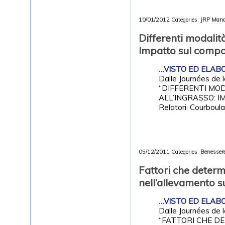
10/01/2012
Categories:
JRP
Mana
Differenti modalità
Impatto sul compor
…VISTO ED ELABOR
Dalle Journées de 
“DIFFERENTI MOD
ALL’INGRASSO: I
Relatori: Courboula
05/12/2011
Categories:
Benessere
Fattori che determ
nell’allevamento s
…VISTO ED ELABOR
Dalle Journées de 
“FATTORI CHE D