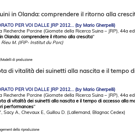
uini in Olanda: comprendere il ritorno alla cresci
ATO PER VOI DALLE JRP 2012… (by Mario Gherpelli)
a Recherche Porcine (Giornate della Ricerca Suina – JRP), 44a edi
in
Olanda
:
comprendere
il
ritorno
alla
crescita
"
,
Rieu
M. (
IFIP
-
Institut
du
Porc
)
Modelli di produzione
ta di vitalità dei suinetti alla nascita e il tempo 
ATO PER VOI DALLE JRP 2012… (by Mario Gherpelli)
a Recherche Porcine (Giornate della Ricerca Suina – JRP), 44a ed
ta di vitalità dei suinetti alla nascita e il tempo di accesso alla 
iori performances
"
Y., Sacy A., Chevaux E., Guillou D. (Lallemand, Blagnac Cedex)
gement della riproduzione