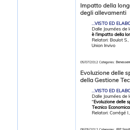
Impatto della long
degli allevamenti
…VISTO ED ELABOR
Dalle Journées de l
è l’impatto della l
Relatori: Boulot S.
Union Invivo
05/07/2012
Categories:
Benessere
Evoluzione delle sp
della Gestione Te
…VISTO ED ELABOR
Dalle Journées de 
"
Evoluzione delle s
Tecnico Economica (
Relatori: Corrégé I
08/05/2012
Categories:
JRP
Sani