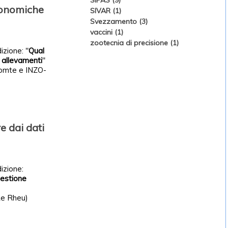
SIPAS (9)
economiche
SIVAR (1)
Svezzamento (3)
vaccini (1)
zootecnia di precisione (1)
izione: "
Qual
i allevamenti
"
icomte e INZO-
e dai dati
izione:
Gestione
Le Rheu)