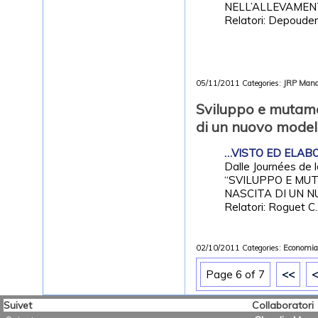
NELL’ALLEVAMEN
Relatori: Depouden
05/11/2011
Categories:
JRP
Mana
Sviluppo e mutame
di un nuovo modell
…VISTO ED ELABOR
Dalle Journées de 
“SVILUPPO E MU
NASCITA DI UN 
Relatori: Roguet C.
02/10/2011
Categories:
Economia/
Page 6 of 7
<<
<
Suivet
Collaboratori