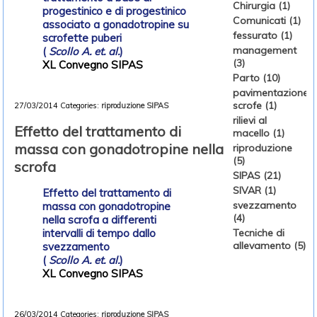
Chirurgia (1)
progestinico e di progestinico
Comunicati (1)
associato a gonadotropine su
fessurato (1)
scrofette puberi
management
(
Scollo A. et. al.
)
(3)
XL Convegno SIPAS
Parto (10)
pavimentazione
scrofe (1)
27/03/2014
Categories:
riproduzione
SIPAS
rilievi al
Effetto del trattamento di
macello (1)
massa con gonadotropine nella
riproduzione
(5)
scrofa
SIPAS (21)
SIVAR (1)
Effetto del trattamento di
svezzamento
massa con gonadotropine
(4)
nella scrofa a differenti
intervalli di tempo dallo
Tecniche di
allevamento (5)
svezzamento
(
Scollo A. et. al.
)
XL Convegno SIPAS
26/03/2014
Categories:
riproduzione
SIPAS