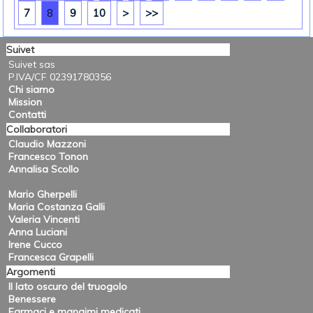
7
8
9
10
>
>>
Suivet
Suivet sas
P.IVA/CF 02391780356
Chi siamo
Mission
Contatti
Collaboratori
Claudio Mazzoni
Francesco Tonon
Annalisa Scollo
Mario Gherpelli
Maria Costanza Galli
Valeria Vincenti
Anna Luciani
Irene Cucco
Francesca Grapelli
Argomenti
Il lato oscuro del truogolo
Benessere
Farmaci e mangimi medicati