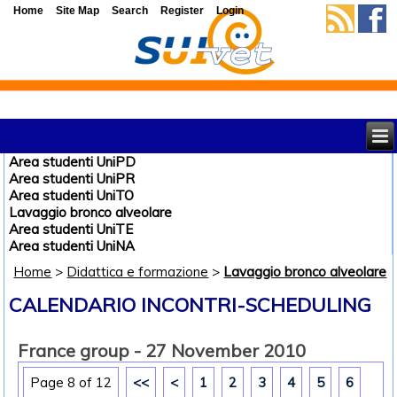
Home
Site Map
Search
Register
Login
Area studenti UniPD
Area studenti UniPR
Area studenti UniTO
Lavaggio bronco alveolare
Area studenti UniTE
Area studenti UniNA
Home
>
Didattica e formazione
>
Lavaggio bronco alveolare
CALENDARIO INCONTRI-SCHEDULING
France group - 27 November 2010
Page 8 of 12
<<
<
1
2
3
4
5
6