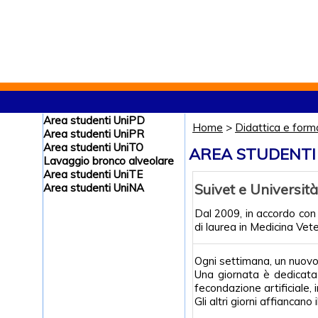
Area studenti UniPD
Home
>
Didattica e form
Area studenti UniPR
Area studenti UniTO
AREA STUDENTI 
Lavaggio bronco alveolare
Area studenti UniTE
Suivet e Universit
Area studenti UniNA
Dal 2009, in accordo con 
di laurea in Medicina Vete
Ogni settimana, un nuovo g
Una giornata è dedicata 
fecondazione artificiale, i
Gli altri giorni affiancan