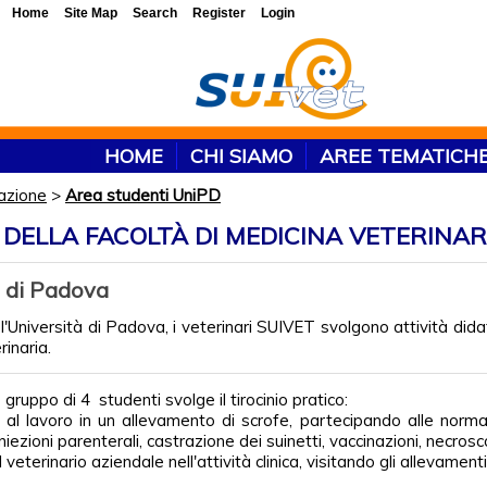
Home
Site Map
Search
Register
Login
HOME
CHI SIAMO
AREE TEMATICH
azione
>
Area studenti UniPD
DELLA FACOLTÀ DI MEDICINA VETERINAR
à di Padova
l'Università di Padova, i veterinari SUIVET svolgono attività dida
rinaria.
ruppo di 4 studenti svolge il tirocinio pratico:
al lavoro in un allevamento di scrofe, partecipando alle normali 
niezioni parenterali, castrazione dei suinetti, vaccinazioni, necroscop
o il veterinario aziendale nell'attività clinica, visitando gli allev