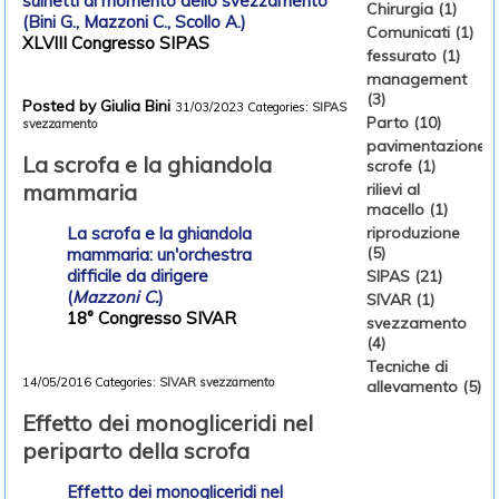
suinetti al momento dello svezzamento
Chirurgia (1)
(Bini G., Mazzoni C., Scollo A.)
Comunicati (1)
XLVIII Congresso SIPAS
fessurato (1)
management
(3)
Posted by Giulia Bini
31/03/2023
Categories:
SIPAS
Parto (10)
svezzamento
pavimentazione
La scrofa e la ghiandola
scrofe (1)
mammaria
rilievi al
macello (1)
La scrofa e la ghiandola
riproduzione
(5)
mammaria: un'orchestra
difficile da dirigere
SIPAS (21)
(
Mazzoni C.
)
SIVAR (1)
18° Congresso SIVAR
svezzamento
(4)
Tecniche di
14/05/2016
Categories:
SIVAR
svezzamento
allevamento (5)
Effetto dei monogliceridi nel
periparto della scrofa
Effetto dei monogliceridi nel