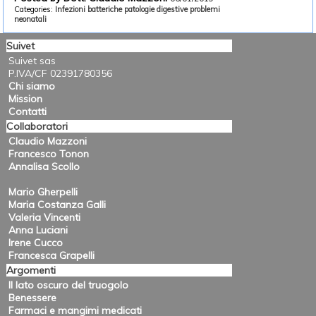
Categories:
Infezioni batteriche
patologie digestive
problemi
neonatali
Suivet
Suivet sas
P.IVA/CF 02391780356
Chi siamo
Mission
Contatti
Collaboratori
Claudio Mazzoni
Francesco Tonon
Annalisa Scollo
Mario Gherpelli
Maria Costanza Galli
Valeria Vincenti
Anna Luciani
Irene Cucco
Francesca Grapelli
Argomenti
Il lato oscuro del truogolo
Benessere
Farmaci e mangimi medicati