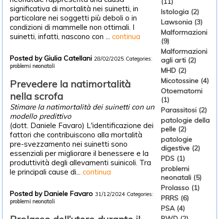
(11)
significativa di mortalità nei suinetti, in
Istologia (2)
particolare nei soggetti più deboli o in
Lawsonia (3)
condizioni di mammelle non ottimali. I
Malformazioni
suinetti, infatti, nascono con ...
continua
(9)
Malformazioni
Posted by Giulia Catellani
28/02/2025
Categories:
agli arti (2)
problemi neonatali
MHD (2)
Micotossine (4)
Prevedere la natimortalità
Otoematomi
nella scrofa
(1)
Stimare la natimortalità dei suinetti con un
Parassitosi (2)
modello predittivo
patologie della
(dott. Daniele Favaro) L'identificazione dei
pelle (2)
fattori che contribuiscono alla mortalità
patologie
pre-svezzamento nei suinetti sono
digestive (2)
essenziali per migliorare il benessere e la
PDS (1)
produttività degli allevamenti suinicoli. Tra
problemi
le principali cause di...
continua
neonatali (5)
Prolasso (1)
Posted by Daniele Favaro
31/12/2024
Categories:
PRRS (6)
problemi neonatali
PSA (4)
PWD (2)