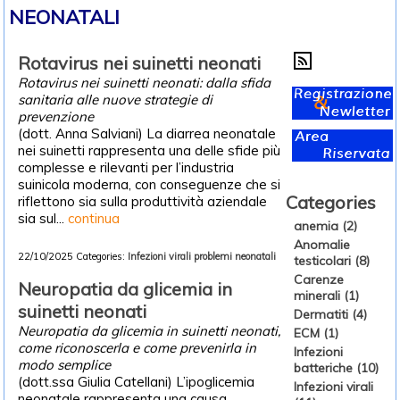
NEONATALI
Rotavirus nei suinetti neonati
Rotavirus nei suinetti neonati: dalla sfida
sanitaria alle nuove strategie di
prevenzione
(dott. Anna Salviani) La diarrea neonatale
nei suinetti rappresenta una delle sfide più
complesse e rilevanti per l’industria
suinicola moderna, con conseguenze che si
Categories
riflettono sia sulla produttività aziendale
sia sul...
continua
anemia (2)
Anomalie
22/10/2025
Categories:
Infezioni virali
problemi neonatali
testicolari (8)
Carenze
Neuropatia da glicemia in
minerali (1)
suinetti neonati
Dermatiti (4)
Neuropatia da glicemia in suinetti neonati,
ECM (1)
come riconoscerla e come prevenirla in
Infezioni
modo semplice
batteriche (10)
(dott.ssa Giulia Catellani) L’ipoglicemia
Infezioni virali
neonatale rappresenta una causa