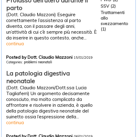
Prolasso dell’utero durante il
SSV (2)
parto
Trattamenti
(Dott. Claudio Mazzoni) Eseguire
allo
correttamente l’assistenza al parto
svezzamento
diventa, con il passare degli anni,
(1)
un’attività di cui c’è sempre più necessità. È
da inserire in questo contesto, anche...
continua
Posted by Dott. Claudio Mazzoni
15/01/2019
Categories:
problemi neonatali
La patologia digestiva
neonatale
(Dott. Claudio Mazzoni/Dott.ssa Lucia
Tagliaferri) Un argomento decisamente
conosciuto, ma molto complicato da
affrontare e risolvere in azienda, è quello
della patologia digestiva neonatale del
suinetto ossia l’espressione della...
continua
Posted by Dott. Claudio Mazzoni
06/01/2019