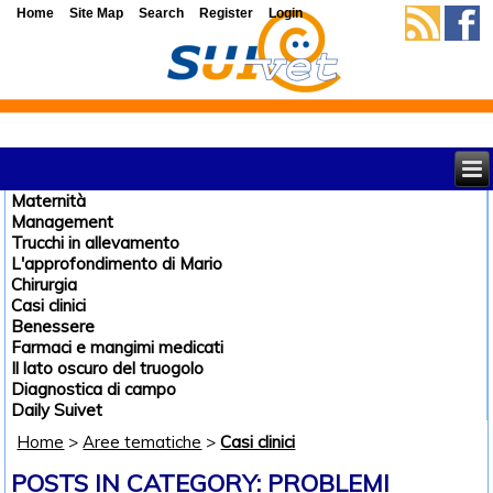
Home
Site Map
Search
Register
Login
Maternità
Management
Trucchi in allevamento
L'approfondimento di Mario
Chirurgia
Casi clinici
Benessere
Farmaci e mangimi medicati
Il lato oscuro del truogolo
Diagnostica di campo
Daily Suivet
Home
>
Aree tematiche
>
Casi clinici
POSTS IN CATEGORY: PROBLEMI