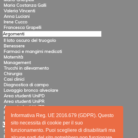
Maria Costanza Galli
Valeria Vincenti
Anna Luciani
Irene Cucco
Francesca Grapelli
Argomenti
Il lato oscuro del truogolo
Benessere
Farmaci e mangimi medicati
Maternità
Management
Trucchi in allevamento
Chirurgia
Casi clinici
Diagnostica di campo
Lavaggio bronco alveolare
Area studenti UniPD
Area studenti UniPR
Area studenti UniTO
Recensioni di eventi
Informativa Reg. UE 2016.679 (GDPR). Questo
Pubblicazioni e ricerca
sito necessita di cookie per il suo
Utility
funzionamento. Puoi scegliere di disabilitarli ma
Siti amici
Ricerca
alcune parti del sito potrebbero non funzionare.