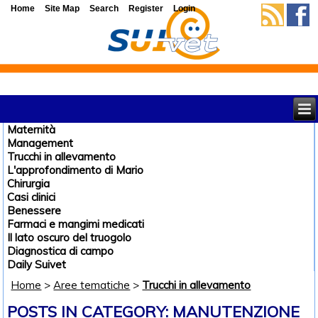
Home
Site Map
Search
Register
Login
Maternità
Management
Trucchi in allevamento
L'approfondimento di Mario
Chirurgia
Casi clinici
Benessere
Farmaci e mangimi medicati
Il lato oscuro del truogolo
Diagnostica di campo
Daily Suivet
Home
>
Aree tematiche
>
Trucchi in allevamento
POSTS IN CATEGORY: MANUTENZIONE