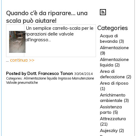
Quando c’è da riparare… una
scala può aiutare!
Categories
Un semplice carrello-scala per le
riparazioni delle valvole
Acqua di
all'ingrasso...
bevanda (3)
Alimentazione
(9)
Alimentazione
...
continua >>
liquida (2)
Area di
Posted by Dott. Francesco Tonon
30/04/2014
defecazione (2)
Categories:
Alimentazione liquida
Ingrasso
Manutenzione
Valvole pneumatiche
Area di riposo
(1)
Arrichimento
ambientale (3)
Assistenza
parto (5)
Attrezzatura
(21)
Aujeszky (2)