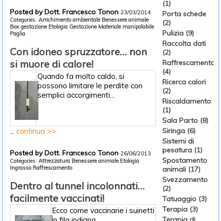
(1)
Posted by Dott. Francesco Tonon
23/03/2014
Porta schede
Categories:
Arrichimento ambientale
Benessere animale
(2)
Box gestazione
Etologia
Gestazione
Materiale manipolabile
Pulizia (9)
Paglia
Raccolta dati
Con idoneo spruzzatore… non
(2)
si muore di calore!
Raffrescamento
(4)
Quando fa molto caldo, si
Ricerca calori
possono limitare le perdite con
(2)
semplici accorgimenti...
Riscaldamento
(1)
Sala Parto (8)
...
continua >>
Siringa (6)
Sistemi di
pesatura (1)
Posted by Dott. Francesco Tonon
26/06/2013
Spostamento
Categories:
Attrezzatura
Benessere animale
Etologia
Ingrasso
Raffrescamento
animali (17)
Svezzamento
Dentro al tunnel incolonnati…
(2)
facilmente vaccinati!
Tatuaggio (3)
Terapia (3)
Ecco come vaccinarie i suinetti
in fila indiana...
Terapia di