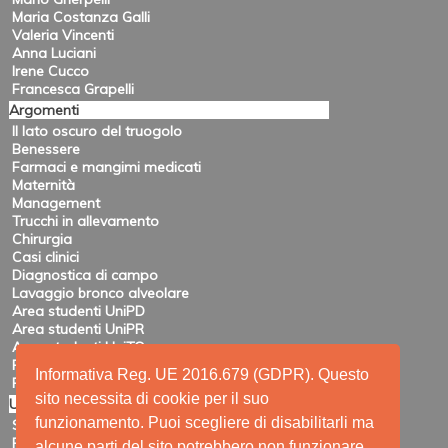
Maria Costanza Galli
Valeria Vincenti
Anna Luciani
Irene Cucco
Francesca Grapelli
Argomenti
Il lato oscuro del truogolo
Benessere
Farmaci e mangimi medicati
Maternità
Management
Trucchi in allevamento
Chirurgia
Casi clinici
Diagnostica di campo
Lavaggio bronco alveolare
Area studenti UniPD
Area studenti UniPR
Area studenti UniTO
Recensioni di eventi
Informativa Reg. UE 2016.679 (GDPR). Questo
Pubblicazioni e ricerca
sito necessita di cookie per il suo
Utility
funzionamento. Puoi scegliere di disabilitarli ma
Siti amici
Ricerca
alcune parti del sito potrebbero non funzionare.