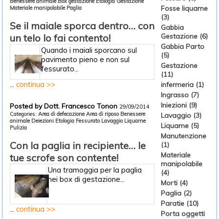
Benessere animale
Box gestazione
Etologia
Gestazione
Fosse liquame
Materiale manipolabile
Paglia
(3)
Se il maiale sporca dentro… con
Gabbia
un telo lo fai contento!
Gestazione (6)
Gabbia Parto
Quando i maiali sporcano sul
(5)
pavimento pieno e non sul
Gestazione
fessurato...
(11)
...
continua >>
infermeria (1)
Ingrasso (7)
Iniezioni (9)
Posted by Dott. Francesco Tonon
29/09/2014
Categories:
Area di defecazione
Area di riposo
Benessere
Lavaggio (3)
animale
Deiezioni
Etologia
Fessurato
Lavaggio
Liquame
Liquame (5)
Pulizia
Manutenzione
Con la paglia in recipiente… le
(1)
Materiale
tue scrofe son contente!
manipolabile
Una tramoggia per la paglia
(4)
nei box di gestazione...
Morti (4)
Paglia (2)
Paratie (10)
...
continua >>
Porta oggetti