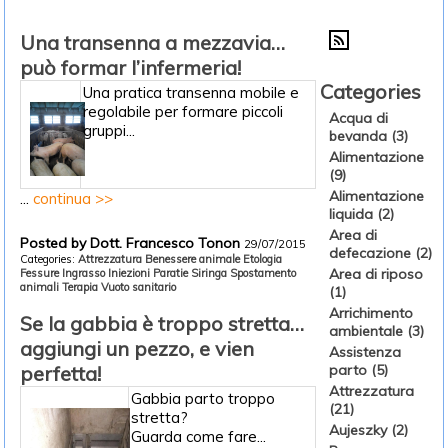
Una transenna a mezzavia…
può formar l’infermeria!
Categories
Una pratica transenna mobile e
regolabile per formare piccoli
Acqua di
gruppi...
bevanda (3)
Alimentazione
(9)
Alimentazione
...
continua >>
liquida (2)
Area di
Posted by Dott. Francesco Tonon
29/07/2015
defecazione (2)
Categories:
Attrezzatura
Benessere animale
Etologia
Area di riposo
Fessure
Ingrasso
Iniezioni
Paratie
Siringa
Spostamento
animali
Terapia
Vuoto sanitario
(1)
Arrichimento
Se la gabbia è troppo stretta…
ambientale (3)
aggiungi un pezzo, e vien
Assistenza
perfetta!
parto (5)
Attrezzatura
Gabbia parto troppo
(21)
stretta?
Aujeszky (2)
Guarda come fare...