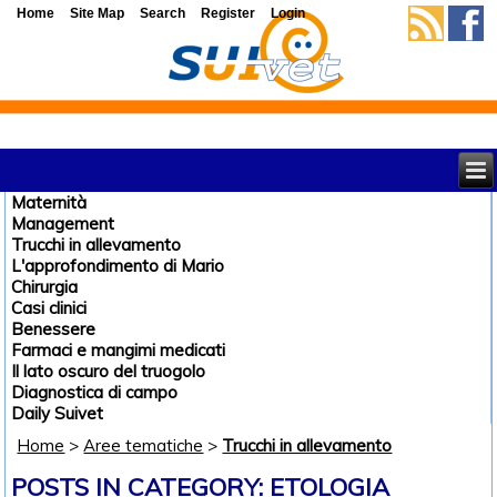
Home
Site Map
Search
Register
Login
Maternità
Management
Trucchi in allevamento
L'approfondimento di Mario
Chirurgia
Casi clinici
Benessere
Farmaci e mangimi medicati
Il lato oscuro del truogolo
Diagnostica di campo
Daily Suivet
Home
>
Aree tematiche
>
Trucchi in allevamento
POSTS IN CATEGORY: ETOLOGIA