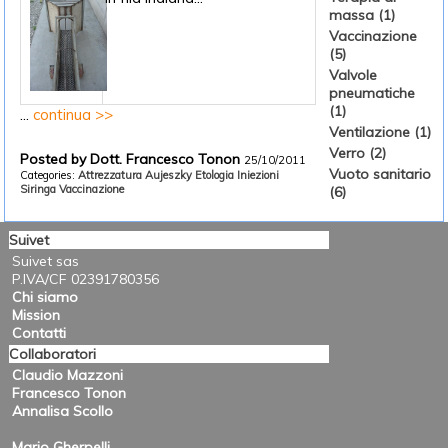
massa (1)
Vaccinazione
(5)
Valvole
pneumatiche
(1)
...
continua >>
Ventilazione (1)
Verro (2)
Posted by Dott. Francesco Tonon
25/10/2011
Vuoto sanitario
Categories:
Attrezzatura
Aujeszky
Etologia
Iniezioni
Siringa
Vaccinazione
(6)
Suivet
Suivet sas
P.IVA/CF 02391780356
Chi siamo
Mission
Contatti
Collaboratori
Claudio Mazzoni
Francesco Tonon
Annalisa Scollo
Mario Gherpelli