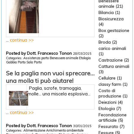
Benessere
animale (21)
Bilancia (1)
Biosicurezza
(4)
Box gestazione
(2)
...
continua >>
Broda (2)
carico animali
Posted by Dott. Francesco Tonon
(1)
28/03/2015
Categories:
Assistenza parto
Benessere animale
Etologia
Castrazione (2)
Gabbia Parto
Sala Parto
Cattura animali
(3)
Se la paglia non vuoi sprecare…
Cellulare (1)
una molla ti può aiutare!
classy farm (1)
Paglia, scrofe, tramoggia,
Costo di
molle... una miscela esplosiva...
produzione (1)
Deiezioni (4)
Etologia (7)
...
continua >>
Fecondazione
artificiale (5)
Posted by Dott. Francesco Tonon
30/01/2015
Fessurato (7)
Categories:
Alimentazione
Arrichimento ambientale
Fessure (5)