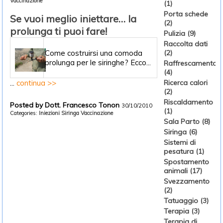
Vaccinazione
(1)
Porta schede
Se vuoi meglio iniettare… la
(2)
prolunga ti puoi fare!
Pulizia (9)
Raccolta dati
Come costruirsi una comoda
(2)
prolunga per le siringhe? Ecco...
Raffrescamento
(4)
...
continua >>
Ricerca calori
(2)
Riscaldamento
Posted by Dott. Francesco Tonon
30/10/2010
(1)
Categories:
Iniezioni
Siringa
Vaccinazione
Sala Parto (8)
Siringa (6)
Sistemi di
pesatura (1)
Spostamento
animali (17)
Svezzamento
(2)
Tatuaggio (3)
Terapia (3)
Terapia di