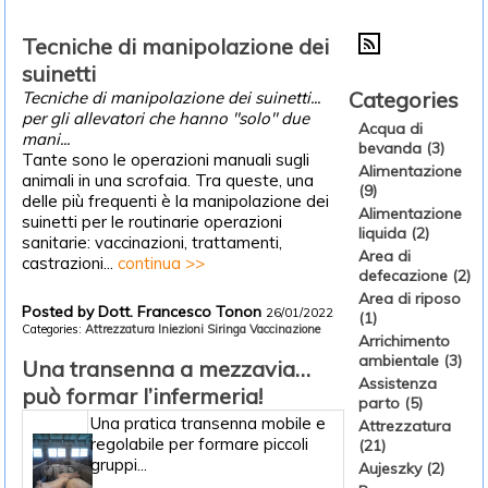
Tecniche di manipolazione dei
suinetti
Categories
Tecniche di manipolazione dei suinetti...
per gli allevatori che hanno "solo" due
Acqua di
mani...
bevanda (3)
Tante sono le operazioni manuali sugli
Alimentazione
animali in una scrofaia. Tra queste, una
(9)
delle più frequenti è la manipolazione dei
Alimentazione
suinetti per le routinarie operazioni
liquida (2)
sanitarie: vaccinazioni, trattamenti,
Area di
castrazioni...
continua >>
defecazione (2)
Area di riposo
Posted by Dott. Francesco Tonon
26/01/2022
(1)
Categories:
Attrezzatura
Iniezioni
Siringa
Vaccinazione
Arrichimento
ambientale (3)
Una transenna a mezzavia…
Assistenza
può formar l’infermeria!
parto (5)
Una pratica transenna mobile e
Attrezzatura
regolabile per formare piccoli
(21)
gruppi...
Aujeszky (2)