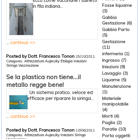
Ecco come vaccinarie i suinetti
Fosse liquame
in fila indiana...
(3)
Gabbia
Gestazione (6)
Gabbia Parto
(5)
Gestazione
...
continua >>
(11)
infermeria (1)
Posted by Dott. Francesco Tonon
25/10/2011
Ingrasso (7)
Categories:
Attrezzatura
Aujeszky
Etologia
Iniezioni
Siringa
Vaccinazione
Iniezioni (9)
Lavaggio (3)
Se la plastica non tiene…il
Liquame (5)
metallo regge bene!
Manutenzione
(1)
Un sistema pratico, veloce ed
efficace per riparare la siringa...
Materiale
manipolabile
(4)
...
continua >>
Morti (4)
Paglia (2)
Paratie (10)
Posted by Dott. Francesco Tonon
10/06/2011
Categories:
Attrezzatura
Aujeszky
Iniezioni
Siringa
Porta oggetti