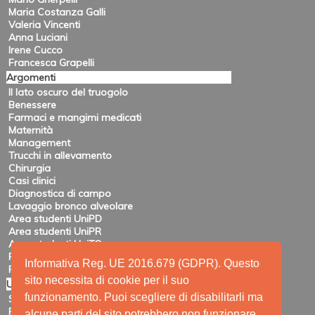
Maria Costanza Galli
Valeria Vincenti
Anna Luciani
Irene Cucco
Francesca Grapelli
Argomenti
Il lato oscuro del truogolo
Benessere
Farmaci e mangimi medicati
Maternità
Management
Trucchi in allevamento
Chirurgia
Casi clinici
Diagnostica di campo
Lavaggio bronco alveolare
Area studenti UniPD
Area studenti UniPR
Area studenti UniTO
Recensioni di eventi
Informativa Reg. UE 2016.679 (GDPR). Questo
Pubblicazioni e ricerca
sito necessita di cookie per il suo
Utility
funzionamento. Puoi scegliere di disabilitarli ma
Siti amici
Ricerca
alcune parti del sito potrebbero non funzionare.