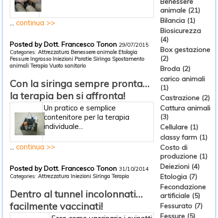
Benessere
animale (21)
Bilancia (1)
...
continua >>
Biosicurezza
(4)
Posted by Dott. Francesco Tonon
29/07/2015
Box gestazione
Categories:
Attrezzatura
Benessere animale
Etologia
(2)
Fessure
Ingrasso
Iniezioni
Paratie
Siringa
Spostamento
animali
Terapia
Vuoto sanitario
Broda (2)
carico animali
Con la siringa sempre pronta…
(1)
la terapia ben si affronta!
Castrazione (2)
Un pratico e semplice
Cattura animali
contenitore per la terapia
(3)
individuale...
Cellulare (1)
classy farm (1)
...
continua >>
Costo di
produzione (1)
Deiezioni (4)
Posted by Dott. Francesco Tonon
31/10/2014
Etologia (7)
Categories:
Attrezzatura
Iniezioni
Siringa
Terapia
Fecondazione
Dentro al tunnel incolonnati…
artificiale (5)
facilmente vaccinati!
Fessurato (7)
Fessure (5)