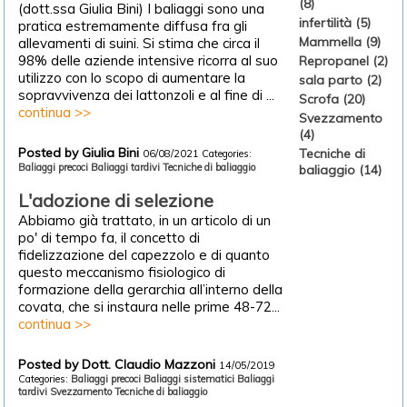
(8)
(dott.ssa Giulia Bini) I baliaggi sono una
infertilità (5)
pratica estremamente diffusa fra gli
Mammella (9)
allevamenti di suini. Si stima che circa il
98% delle aziende intensive ricorra al suo
Repropanel (2)
utilizzo con lo scopo di aumentare la
sala parto (2)
sopravvivenza dei lattonzoli e al fine di ...
Scrofa (20)
continua >>
Svezzamento
(4)
Posted by Giulia Bini
Tecniche di
06/08/2021
Categories:
Baliaggi precoci
Baliaggi tardivi
Tecniche di baliaggio
baliaggio (14)
L'adozione di selezione
Abbiamo già trattato, in un articolo di un
po' di tempo fa, il concetto di
fidelizzazione del capezzolo e di quanto
questo meccanismo fisiologico di
formazione della gerarchia all’interno della
covata, che si instaura nelle prime 48-72...
continua >>
Posted by Dott. Claudio Mazzoni
14/05/2019
Categories:
Baliaggi precoci
Baliaggi sistematici
Baliaggi
tardivi
Svezzamento
Tecniche di baliaggio