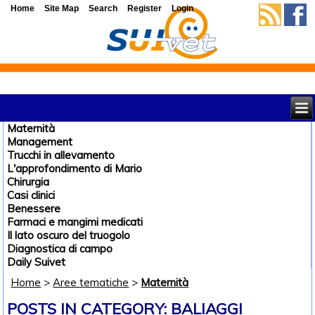
Home
Site Map
Search
Register
Login
Maternità
Management
Trucchi in allevamento
L'approfondimento di Mario
Chirurgia
Casi clinici
Benessere
Farmaci e mangimi medicati
Il lato oscuro del truogolo
Diagnostica di campo
Daily Suivet
Home
>
Aree tematiche
>
Maternità
POSTS IN CATEGORY: BALIAGGI