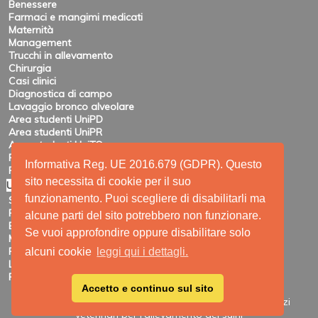
Benessere
Farmaci e mangimi medicati
Maternità
Management
Trucchi in allevamento
Chirurgia
Casi clinici
Diagnostica di campo
Lavaggio bronco alveolare
Area studenti UniPD
Area studenti UniPR
Area studenti UniTO
Recensioni di eventi
Informativa Reg. UE 2016.679 (GDPR). Questo
Pubblicazioni e ricerca
sito necessita di cookie per il suo
Utility
funzionamento. Puoi scegliere di disabilitarli ma
Siti amici
Ricerca
alcune parti del sito potrebbero non funzionare.
Elenco feed
Se vuoi approfondire oppure disabilitare solo
Mappa del sito
Registrazione
alcuni cookie
leggi qui i dettagli.
Login
Privacy
Accetto e continuo sul sito
Site Map
|
Printable View
| © 2009 - 2026 SUIVET-Servizi
veterinari per l'allevamento dei suini