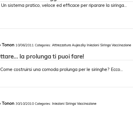
Un sistema pratico, veloce ed efficace per riparare la siringa...
co Tonon
10/06/2011
Categories:
Attrezzatura
Aujeszky
Iniezioni
Siringa
Vaccinazione
ttare… la prolunga ti puoi fare!
Come costruirsi una comoda prolunga per le siringhe? Ecco...
co Tonon
30/10/2010
Categories:
Iniezioni
Siringa
Vaccinazione