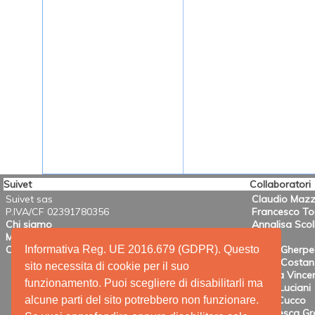
Suivet
Collaboratori
Suivet sas
Claudio Mazz
P.IVA/CF 02391780356
Francesco T
Chi siamo
Annalisa Scol
Mission
Informativa Reg. UE 2016.679 (GDPR). Questo
Contatti
Mario Gherpel
Maria Costanz
sito necessita di cookie per il suo
Valeria Vincen
funzionamento. Puoi scegliere di disabilitarli ma
Anna Luciani
alcune parti del sito potrebbero non funzionare.
Irene Cucco
Francesca Gra