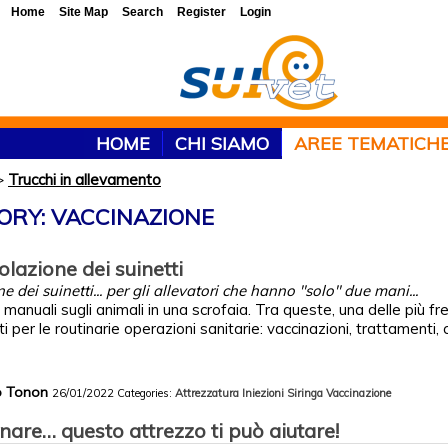
Home
Site Map
Search
Register
Login
HOME
CHI SIAMO
AREE TEMATICH
>
Trucchi in allevamento
ORY: VACCINAZIONE
lazione dei suinetti
 dei suinetti... per gli allevatori che hanno "solo" due mani...
manuali sugli animali in una scrofaia. Tra queste, una delle più fre
 per le routinarie operazioni sanitarie: vaccinazioni, trattamenti, c
co Tonon
26/01/2022
Categories:
Attrezzatura
Iniezioni
Siringa
Vaccinazione
are… questo attrezzo ti può aiutare!