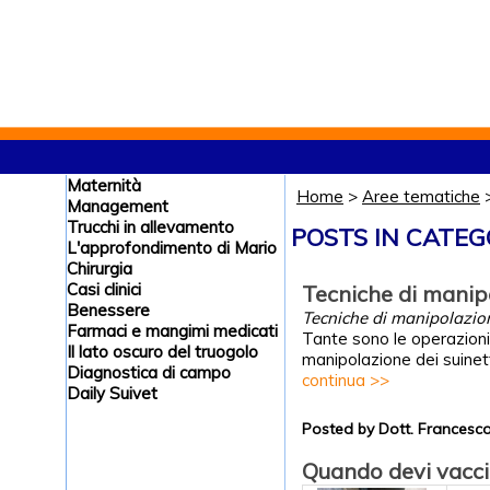
Maternità
Home
>
Aree tematiche
Management
Trucchi in allevamento
POSTS IN CATEG
L'approfondimento di Mario
Chirurgia
Casi clinici
Tecniche di manipo
Benessere
Tecniche di manipolazione
Farmaci e mangimi medicati
Tante sono le operazioni 
Il lato oscuro del truogolo
manipolazione dei suinetti
Diagnostica di campo
continua >>
Daily Suivet
Posted by Dott. Frances
Quando devi vaccin