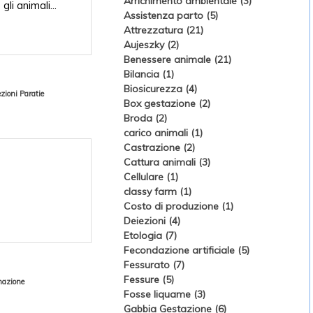
Arrichimento ambientale (3)
li animali...
Assistenza parto (5)
Attrezzatura (21)
Aujeszky (2)
Benessere animale (21)
Bilancia (1)
Biosicurezza (4)
ezioni
Paratie
Box gestazione (2)
Broda (2)
carico animali (1)
Castrazione (2)
Cattura animali (3)
Cellulare (1)
classy farm (1)
Costo di produzione (1)
Deiezioni (4)
Etologia (7)
Fecondazione artificiale (5)
Fessurato (7)
Fessure (5)
nazione
Fosse liquame (3)
Gabbia Gestazione (6)