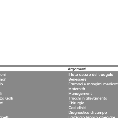
Argomenti
oni
Il lato oscuro del truogolo
onon
Benessere
lo
Farmaci e mangimi medicat
Maternità
li
Management
a Galli
Trucchi in allevamento
ti
Chirurgia
Casi clinici
Diagnostica di campo
pelli
Lavaggio bronco alveolare