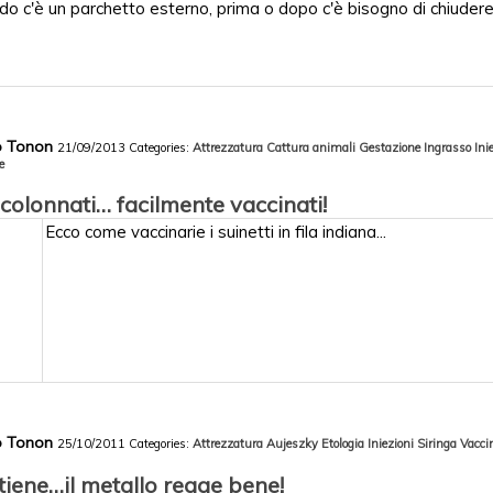
o c'è un parchetto esterno, prima o dopo c'è bisogno di chiudere g
co Tonon
21/09/2013
Categories:
Attrezzatura
Cattura animali
Gestazione
Ingrasso
Ini
e
ncolonnati… facilmente vaccinati!
Ecco come vaccinarie i suinetti in fila indiana...
co Tonon
25/10/2011
Categories:
Attrezzatura
Aujeszky
Etologia
Iniezioni
Siringa
Vacci
 tiene…il metallo regge bene!