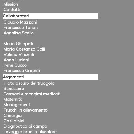
Mission
Contatti
Collaboratori
Claudio Mazzoni
Francesco Tonon
Annalisa Scollo
Mario Gherpelli
Maria Costanza Galli
Valeria Vincenti
Anna Luciani
Irene Cucco
Francesca Grapelli
Argomenti
Il lato oscuro del truogolo
Benessere
Farmaci e mangimi medicati
Maternità
Management
Trucchi in allevamento
Chirurgia
Casi clinici
Diagnostica di campo
Lavaggio bronco alveolare