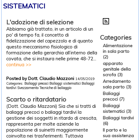
SISTEMATICI
L'adozione di selezione
Abbiamo già trattato, in un articolo di un
po' di tempo fa, il concetto di
Categories
fidelizzazione del capezzolo e di quanto
Alimentazione
questo meccanismo fisiologico di
in sala parto
formazione della gerarchia all’interno della
(2)
covata, che si instaura nelle prime 48-72...
apparato
continua >>
genitale della
scrofa (3)
Posted by Dott. Claudio Mazzoni
14/05/2019
Arredamento
Categories:
Baliaggi precoci
Baliaggi sistematici
Baliaggi
sala parto (3)
tardivi
Svezzamento
Tecniche di baliaggio
Baliaggi
Scarto o ritardatario
precoci (7)
Baliaggi
(Dott. Claudio Mazzoni) Sia che si tratti di
sistematici (3)
baliaggi precoci o baliaggi tardivi la
gestione dei soggetti in ritardo di crescita,
Baliaggi tardivi
(6)
rappresenta per molte aziende la
popolazione di suinetti maggiormente
Il parto e la
coinvolta nei trasferimenti. Tuttavia
sua assistenza