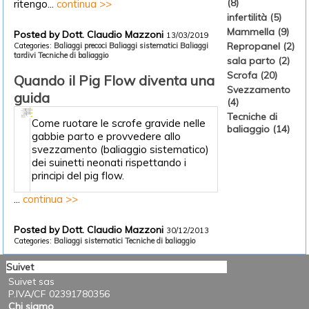
(8)
ritengo...
continua >>
infertilità (5)
Mammella (9)
Posted by Dott. Claudio Mazzoni
13/03/2019
Repropanel (2)
Categories:
Baliaggi precoci
Baliaggi sistematici
Baliaggi
tardivi
Tecniche di baliaggio
sala parto (2)
Scrofa (20)
Quando il Pig Flow diventa una
Svezzamento
guida
(4)
Tecniche di
Come ruotare le scrofe gravide nelle
baliaggio (14)
gabbie parto e provvedere allo
svezzamento (baliaggio sistematico)
dei suinetti neonati rispettando i
principi del pig flow.
...
continua >>
Posted by Dott. Claudio Mazzoni
30/12/2013
Categories:
Baliaggi sistematici
Tecniche di baliaggio
Suivet
Suivet sas
P.IVA/CF 02391780356
Chi siamo