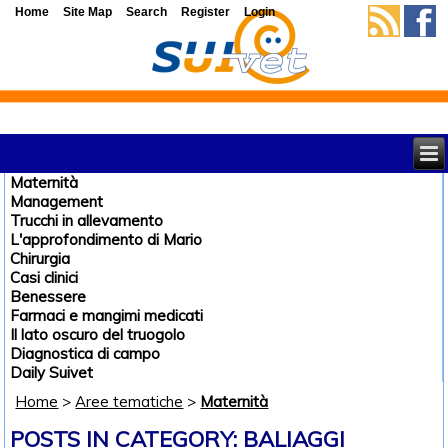
Home
Site Map
Search
Register
Login
Maternità
Management
Trucchi in allevamento
L'approfondimento di Mario
Chirurgia
Casi clinici
Benessere
Farmaci e mangimi medicati
Il lato oscuro del truogolo
Diagnostica di campo
Daily Suivet
Home
>
Aree tematiche
>
Maternità
POSTS IN CATEGORY: BALIAGGI