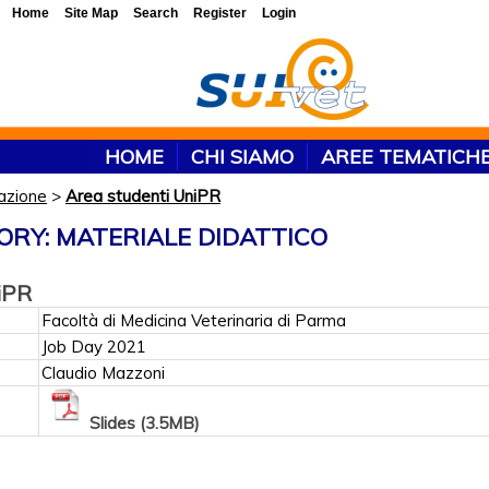
Home
Site Map
Search
Register
Login
HOME
CHI SIAMO
AREE TEMATICH
azione
>
Area studenti UniPR
ORY: MATERIALE DIDATTICO
iPR
Facoltà di Medicina Veterinaria di Parma
Job Day 2021
Claudio Mazzoni
Slides (3.5MB)