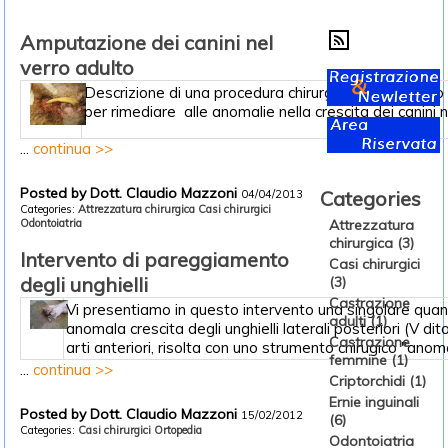
Amputazione dei canini nel
verro adulto
Descrizione di una procedura chirurgica facile e poco
per rimediare alle anomalie nella crescita dei canini n
...
continua >>
Posted by Dott. Claudio Mazzoni
Categories
04/04/2013
Categories:
Attrezzatura chirurgica
Casi chirurgici
Attrezzatura
Odontoiatria
chirurgica (3)
Intervento di pareggiamento
Casi chirurgici
degli unghielli
(3)
Castrazione
Vi presentiamo in questo intervento una singolare qua
adulti (1)
anomala crescita degli unghielli laterali posteriori (V dito
Castrazione
arti anteriori, risolta con uno strumento chirugico "anomal
femmine (1)
...
continua >>
Criptorchidi (1)
Ernie inguinali
Posted by Dott. Claudio Mazzoni
15/02/2012
(6)
Categories:
Casi chirurgici
Ortopedia
Odontoiatria