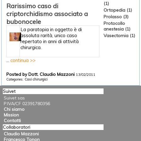
(1)
Rarissimo caso di
Ortopedia (1)
criptorchidismo associato a
Prolasso (3)
bubonocele
Protocollo
anestesia (1)
La paratopia in oggetto è di
assoluta rarità, unico caso
Vasectomia (1)
repertato in anni di attività
chirurgica.
...
continua >>
Posted by Dott. Claudio Mazzoni
13/02/2011
Categories:
Casi chirurgici
Suivet
Suivet sas
P.IVA/CF 02391780356
Chi siamo
Mission
Contatti
Collaboratori
Claudio Mazzoni
Francesco Tonon