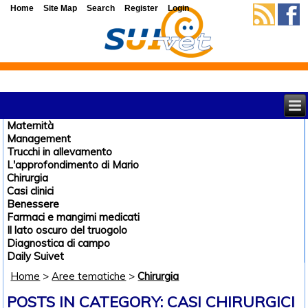
Home
Site Map
Search
Register
Login
Maternità
Management
Trucchi in allevamento
L'approfondimento di Mario
Chirurgia
Casi clinici
Benessere
Farmaci e mangimi medicati
Il lato oscuro del truogolo
Diagnostica di campo
Daily Suivet
Home
>
Aree tematiche
>
Chirurgia
POSTS IN CATEGORY: CASI CHIRURGICI