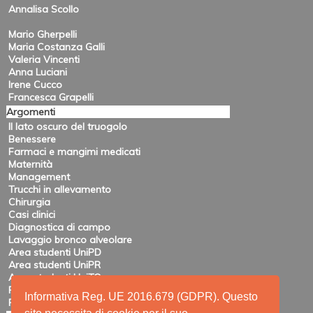
Annalisa Scollo
Mario Gherpelli
Maria Costanza Galli
Valeria Vincenti
Anna Luciani
Irene Cucco
Francesca Grapelli
Argomenti
Il lato oscuro del truogolo
Benessere
Farmaci e mangimi medicati
Maternità
Management
Trucchi in allevamento
Chirurgia
Casi clinici
Diagnostica di campo
Lavaggio bronco alveolare
Area studenti UniPD
Area studenti UniPR
Area studenti UniTO
Recensioni di eventi
Informativa Reg. UE 2016.679 (GDPR). Questo
Pubblicazioni e ricerca