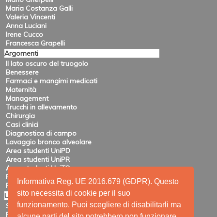
Maria Costanza Galli
Valeria Vincenti
Anna Luciani
Irene Cucco
Francesca Grapelli
Argomenti
Il lato oscuro del truogolo
Benessere
Farmaci e mangimi medicati
Maternità
Management
Trucchi in allevamento
Chirurgia
Casi clinici
Diagnostica di campo
Lavaggio bronco alveolare
Area studenti UniPD
Area studenti UniPR
Area studenti UniTO
Recensioni di eventi
Informativa Reg. UE 2016.679 (GDPR). Questo
Pubblicazioni e ricerca
sito necessita di cookie per il suo
Utility
funzionamento. Puoi scegliere di disabilitarli ma
Siti amici
Ricerca
alcune parti del sito potrebbero non funzionare.