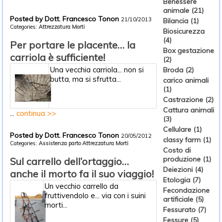
Benessere
animale (21)
Posted by Dott. Francesco Tonon
21/10/2013
Bilancia (1)
Categories:
Attrezzatura
Morti
Biosicurezza
(4)
Per portare le placente… la
Box gestazione
carriola è sufficiente!
(2)
Una vecchia carriola... non si
Broda (2)
butta, ma si sfrutta...
carico animali
(1)
Castrazione (2)
Cattura animali
...
continua >>
(3)
Cellulare (1)
Posted by Dott. Francesco Tonon
20/05/2012
classy farm (1)
Categories:
Assistenza parto
Attrezzatura
Morti
Costo di
produzione (1)
Sul carrello dell’ortaggio…
Deiezioni (4)
anche il morto fa il suo viaggio!
Etologia (7)
Un vecchio carrello da
Fecondazione
fruttivendolo e... via con i suini
artificiale (5)
morti...
Fessurato (7)
Fessure (5)