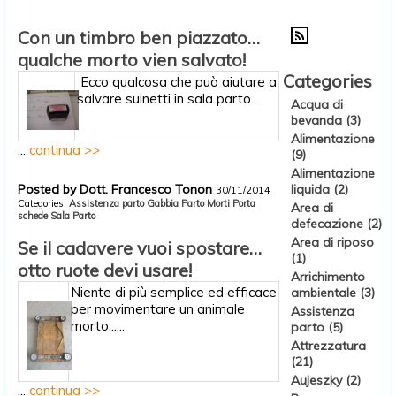
Con un timbro ben piazzato…
qualche morto vien salvato!
Categories
Ecco qualcosa che può aiutare a
salvare suinetti in sala parto...
Acqua di
bevanda (3)
Alimentazione
...
continua >>
(9)
Alimentazione
Posted by Dott. Francesco Tonon
liquida (2)
30/11/2014
Categories:
Assistenza parto
Gabbia Parto
Morti
Porta
Area di
schede
Sala Parto
defecazione (2)
Area di riposo
Se il cadavere vuoi spostare…
(1)
otto ruote devi usare!
Arrichimento
Niente di più semplice ed efficace
ambientale (3)
per movimentare un animale
Assistenza
morto......
parto (5)
Attrezzatura
(21)
Aujeszky (2)
...
continua >>