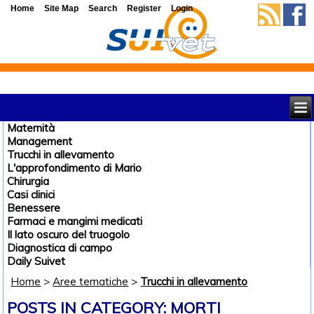
Home
Site Map
Search
Register
Login
Maternità
Management
Trucchi in allevamento
L'approfondimento di Mario
Chirurgia
Casi clinici
Benessere
Farmaci e mangimi medicati
Il lato oscuro del truogolo
Diagnostica di campo
Daily Suivet
Home
>
Aree tematiche
>
Trucchi in allevamento
POSTS IN CATEGORY: MORTI