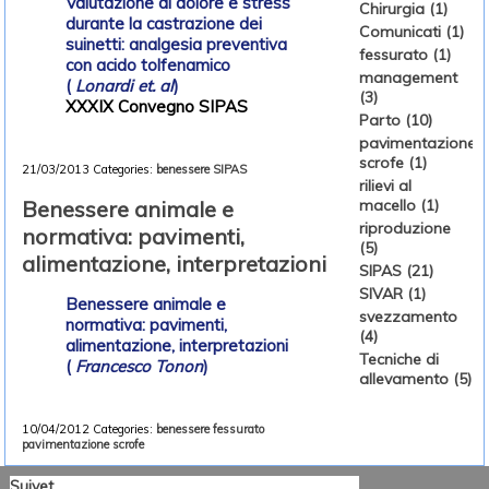
Valutazione di dolore e stress
Chirurgia (1)
durante la castrazione dei
Comunicati (1)
suinetti: analgesia preventiva
fessurato (1)
con acido tolfenamico
management
(
Lonardi et. al
)
(3)
XXXIX Convegno SIPAS
Parto (10)
pavimentazione
scrofe (1)
21/03/2013
Categories:
benessere
SIPAS
rilievi al
Benessere animale e
macello (1)
riproduzione
normativa: pavimenti,
(5)
alimentazione, interpretazioni
SIPAS (21)
SIVAR (1)
Benessere animale e
svezzamento
normativa: pavimenti,
(4)
alimentazione, interpretazioni
Tecniche di
(
Francesco Tonon
)
allevamento (5)
10/04/2012
Categories:
benessere
fessurato
pavimentazione scrofe
Suivet