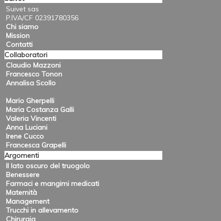
Suivet sas
P.IVA/CF 02391780356
Chi siamo
Mission
Contatti
Collaboratori
Claudio Mazzoni
Francesco Tonon
Annalisa Scollo
Mario Gherpelli
Maria Costanza Galli
Valeria Vincenti
Anna Luciani
Irene Cucco
Francesca Grapelli
Argomenti
Il lato oscuro del truogolo
Benessere
Farmaci e mangimi medicati
Maternità
Management
Trucchi in allevamento
Chirurgia