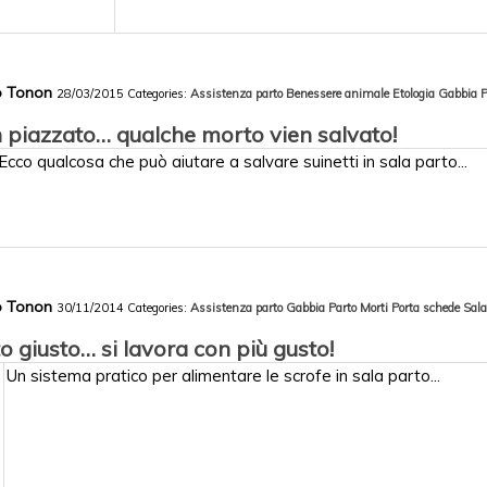
co Tonon
28/03/2015
Categories:
Assistenza parto
Benessere animale
Etologia
Gabbia P
 piazzato… qualche morto vien salvato!
Ecco qualcosa che può aiutare a salvare suinetti in sala parto...
co Tonon
30/11/2014
Categories:
Assistenza parto
Gabbia Parto
Morti
Porta schede
Sala
o giusto… si lavora con più gusto!
Un sistema pratico per alimentare le scrofe in sala parto...