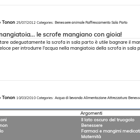
co Tonon
25/07/2012
Categories:
Benessere animale
Raffrescamento
Sala Parto
mangiatoia… le scrofe mangiano con gioia!
tare adeguatamente la scrofa in sala parto è utile bagnare il m
eloce per introdurre l'acqua nella mangiatoia della scrofa in sala p
co Tonon
10/03/2010
Categories:
Acqua di bevanda
Alimentazione
Attrezzatura
Beness
Argomenti
oni
Il lato oscuro del truogolo
onon
Benessere
lo
Farmaci e mangimi medicat
Maternità