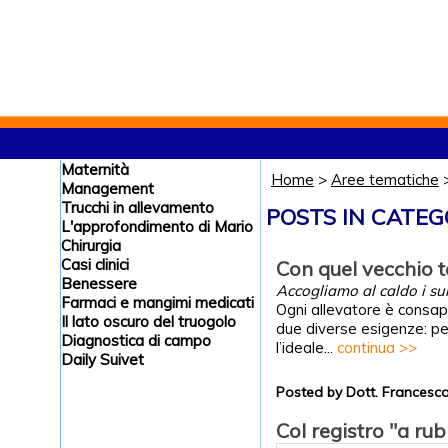
Maternità
Home
>
Aree tematiche
Management
Trucchi in allevamento
POSTS IN CATEG
L'approfondimento di Mario
Chirurgia
Casi clinici
Con quel vecchio ta
Benessere
Accogliamo al caldo i sui
Farmaci e mangimi medicati
Ogni allevatore è consape
Il lato oscuro del truogolo
due diverse esigenze: per
Diagnostica di campo
l’ideale...
continua >>
Daily Suivet
Posted by Dott. Frances
Col registro "a rub