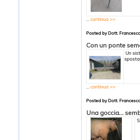
...
continua >>
Posted by Dott. Frances
Con un ponte semo
Un sist
spostat
...
continua >>
Posted by Dott. Frances
Una goccia… sembra
Si