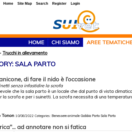
Home
Site Map
Search
Register
Login
HOME
CHI SIAMO
AREE TEMATICH
>
Trucchi in allevamento
ORY: SALA PARTO
nicone, di fare il nido è l’occasione
netti senza infastidire la scrofa
vole che la sala parto è un locale che dal punto di vista climati
 la scrofa e per i suinetti. La scrofa necessita di una temperatur
co Tonon
10/08/2022
Categories:
Benessere animale
Gabbia Parto
Sala Parto
rica"... ad annotare non si fatica