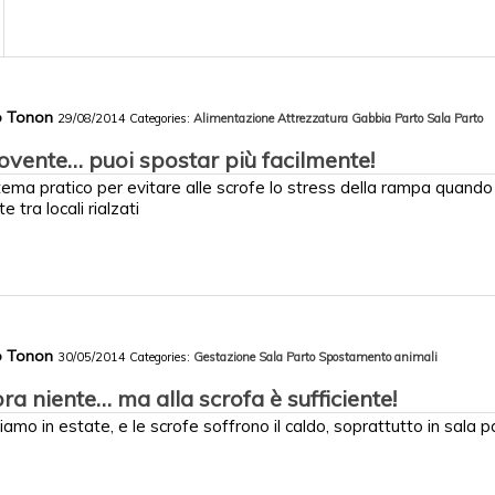
co Tonon
29/08/2014
Categories:
Alimentazione
Attrezzatura
Gabbia Parto
Sala Parto
vente… puoi spostar più facilmente!
ema pratico per evitare alle scrofe lo stress della rampa quand
e tra locali rialzati
co Tonon
30/05/2014
Categories:
Gestazione
Sala Parto
Spostamento animali
 niente… ma alla scrofa è sufficiente!
amo in estate, e le scrofe soffrono il caldo, soprattutto in sala pa