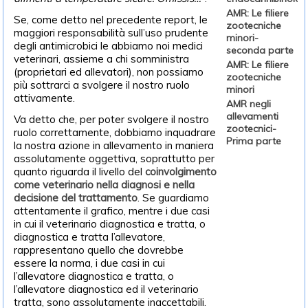
AMR: Le filiere
Se, come detto nel precedente report, le
zootecniche
maggiori responsabilità sull’uso prudente
minori-
degli antimicrobici le abbiamo noi medici
seconda parte
veterinari, assieme a chi somministra
AMR: Le filiere
(proprietari ed allevatori), non possiamo
zootecniche
più sottrarci a svolgere il nostro ruolo
minori
attivamente.
AMR negli
allevamenti
Va detto che, per poter svolgere il nostro
zootecnici-
ruolo correttamente, dobbiamo inquadrare
Prima parte
la nostra azione in allevamento in maniera
assolutamente oggettiva, soprattutto per
quanto riguarda il livello del
coinvolgimento
come veterinario nella diagnosi e nella
decisione del trattamento
. Se guardiamo
attentamente il grafico, mentre i due casi
in cui il veterinario diagnostica e tratta, o
diagnostica e tratta l’allevatore,
rappresentano quello che dovrebbe
essere la norma, i due casi in cui
l’allevatore diagnostica e tratta, o
l’allevatore diagnostica ed il veterinario
tratta, sono assolutamente inaccettabili.