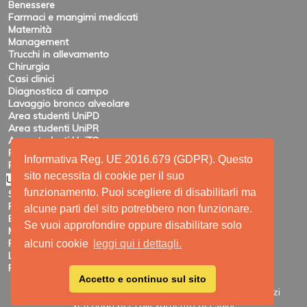
Benessere
Farmaci e mangimi medicati
Maternità
Management
Trucchi in allevamento
Chirurgia
Casi clinici
Diagnostica di campo
Lavaggio bronco alveolare
Area studenti UniPD
Area studenti UniPR
Area studenti UniTO
Recensioni di eventi
Informativa Reg. UE 2016.679 (GDPR). Questo
Pubblicazioni e ricerca
sito necessita di cookie per il suo
Utility
funzionamento. Puoi scegliere di disabilitarli ma
Siti amici
Ricerca
alcune parti del sito potrebbero non funzionare.
Elenco feed
Se vuoi approfondire oppure disabilitare solo
Mappa del sito
Registrazione
alcuni cookie
leggi qui i dettagli.
Login
Privacy
Accetto e continuo sul sito
Site Map
|
Printable View
| © 2009 - 2026 SUIVET-Servizi
veterinari per l'allevamento dei suini