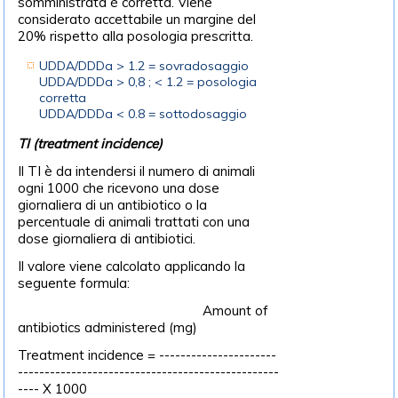
somministrata è corretta. Viene
considerato accettabile un margine del
20% rispetto alla posologia prescritta.
UDDA/DDDa > 1.2 = sovradosaggio
UDDA/DDDa > 0,8 ; < 1.2 = posologia
corretta
UDDA/DDDa < 0.8 = sottodosaggio
TI (treatment incidence)
Il TI è da intendersi il numero di animali
ogni 1000 che ricevono una dose
giornaliera di un antibiotico o la
percentuale di animali trattati con una
dose giornaliera di antibiotici.
Il valore viene calcolato applicando la
seguente formula:
Amount of
antibiotics administered (mg)
Treatment incidence = ----------------------
-------------------------------------------------
---- X 1000