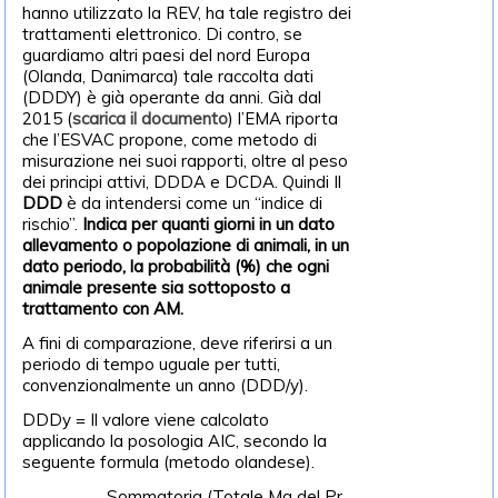
hanno utilizzato la REV, ha tale registro dei
trattamenti elettronico. Di contro, se
guardiamo altri paesi del nord Europa
(Olanda, Danimarca) tale raccolta dati
(DDDY) è già operante da anni. Già dal
2015 (
scarica il documento
) l’EMA riporta
che l’ESVAC propone, come metodo di
misurazione nei suoi rapporti, oltre al peso
dei principi attivi, DDDA e DCDA. Quindi Il
DDD
è da intendersi come un “indice di
rischio”.
Indica per quanti giorni in un dato
allevamento o popolazione di animali, in un
dato periodo, la probabilità (%) che ogni
animale presente sia sottoposto a
trattamento con AM.
A fini di comparazione, deve riferirsi a un
periodo di tempo uguale per tutti,
convenzionalmente un anno (DDD/y).
DDDy = Il valore viene calcolato
applicando la posologia AIC, secondo la
seguente formula (metodo olandese).
Sommatoria (Totale Mg del Pr.