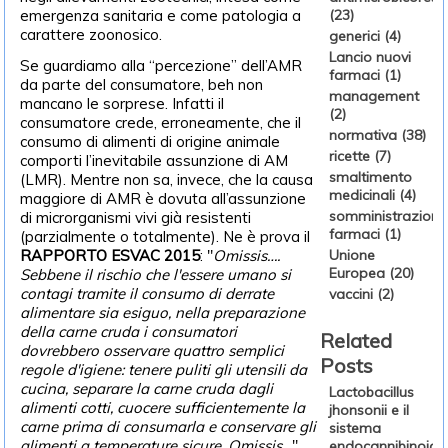
emergenza sanitaria e come patologia a
(23)
carattere zoonosico.
generici (4)
Lancio nuovi
Se guardiamo alla “percezione” dell’AMR
farmaci (1)
da parte del consumatore, beh non
management
mancano le sorprese. Infatti il
(2)
consumatore crede, erroneamente, che il
normativa (38)
consumo di alimenti di origine animale
ricette (7)
comporti l’inevitabile assunzione di AM
smaltimento
(LMR). Mentre non sa, invece, che la causa
medicinali (4)
maggiore di AMR è dovuta all’assunzione
somministrazione
di microrganismi vivi già resistenti
farmaci (1)
(parzialmente o totalmente). Ne è prova il
RAPPORTO ESVAC 2015
: "
Omissis….
Unione
Europea (20)
Sebbene il rischio che l'essere umano si
contagi tramite il consumo di derrate
vaccini (2)
alimentare sia esiguo, nella preparazione
della carne cruda i consumatori
Related
dovrebbero osservare quattro semplici
Posts
regole d'igiene: tenere puliti gli utensili da
cucina, separare la carne cruda dagli
Lactobacillus
alimenti cotti, cuocere sufficientemente la
jhonsonii e il
carne prima di consumarla e conservare gli
sistema
alimenti a temperature sicure. Omissis…
".
endocannibinoide