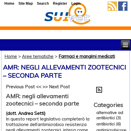
Home
Site Map
Search
Register
Login
Home
>
Aree tematiche
>
Farmaci e mangimi medicati
AMR: NEGLI ALLEVAMENTI ZOOTECNICI
– SECONDA PARTE
Previous Post <<
>> Next Post
AMR: negli allevamenti
zootecnici – seconda parte
Categories
alternative ad
(dott. Andrea Setti)
antibiotici (3)
In questo report legislativo completerò la
antibiotici (6)
trattazione dell’antimicrobico resistenza
negli allevamenti zootecnici, intesa come
antimicrobicoresi