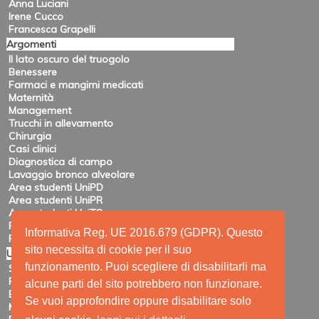
Anna Luciani
Irene Cucco
Francesca Grapelli
Argomenti
Il lato oscuro del truogolo
Benessere
Farmaci e mangimi medicati
Maternità
Management
Trucchi in allevamento
Chirurgia
Casi clinici
Diagnostica di campo
Lavaggio bronco alveolare
Area studenti UniPD
Area studenti UniPR
Area studenti UniTO
Recensioni di eventi
Informativa Reg. UE 2016.679 (GDPR). Questo
Pubblicazioni e ricerca
sito necessita di cookie per il suo
Utility
funzionamento. Puoi scegliere di disabilitarli ma
Siti amici
Ricerca
alcune parti del sito potrebbero non funzionare.
Elenco feed
Se vuoi approfondire oppure disabilitare solo
Mappa del sito