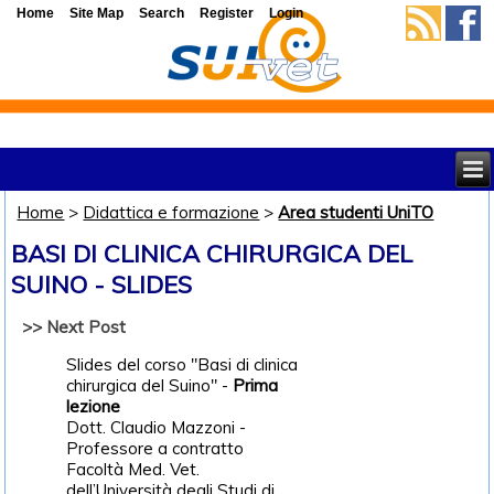
Home
Site Map
Search
Register
Login
Home
>
Didattica e formazione
>
Area studenti UniTO
BASI DI CLINICA CHIRURGICA DEL
SUINO - SLIDES
>> Next Post
Slides del corso "Basi di clinica
chirurgica del Suino" -
Prima
lezione
Dott. Claudio Mazzoni -
Professore a contratto
Facoltà Med. Vet.
dell’Università degli Studi di