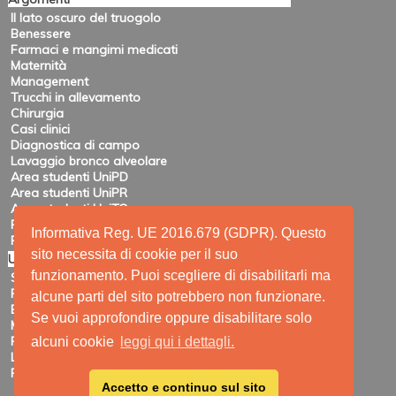
Il lato oscuro del truogolo
Benessere
Farmaci e mangimi medicati
Maternità
Management
Trucchi in allevamento
Chirurgia
Casi clinici
Diagnostica di campo
Lavaggio bronco alveolare
Area studenti UniPD
Area studenti UniPR
Area studenti UniTO
Recensioni di eventi
Informativa Reg. UE 2016.679 (GDPR). Questo
Pubblicazioni e ricerca
sito necessita di cookie per il suo
Utility
funzionamento. Puoi scegliere di disabilitarli ma
Siti amici
Ricerca
alcune parti del sito potrebbero non funzionare.
Elenco feed
Se vuoi approfondire oppure disabilitare solo
Mappa del sito
Registrazione
alcuni cookie
leggi qui i dettagli.
Login
Privacy
Accetto e continuo sul sito