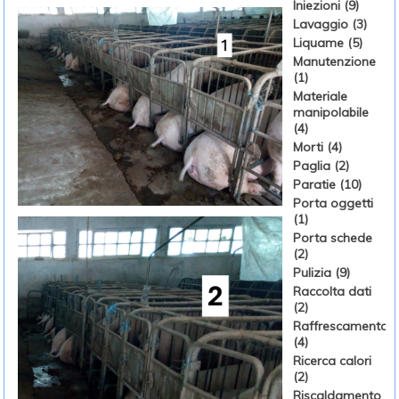
Iniezioni (9)
Lavaggio (3)
Liquame (5)
Manutenzione
(1)
Materiale
manipolabile
(4)
Morti (4)
Paglia (2)
Paratie (10)
Porta oggetti
(1)
Porta schede
(2)
Pulizia (9)
Raccolta dati
(2)
Raffrescamento
(4)
Ricerca calori
(2)
Riscaldamento