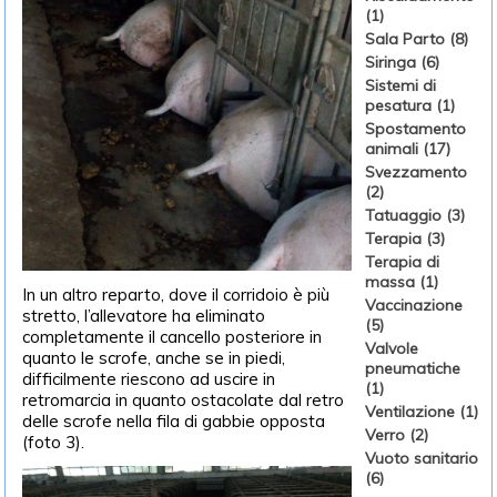
(1)
Sala Parto (8)
Siringa (6)
Sistemi di
pesatura (1)
Spostamento
animali (17)
Svezzamento
(2)
Tatuaggio (3)
Terapia (3)
Terapia di
massa (1)
In un altro reparto, dove il corridoio è più
Vaccinazione
stretto, l’allevatore ha eliminato
(5)
completamente il cancello posteriore in
Valvole
quanto le scrofe, anche se in piedi,
pneumatiche
difficilmente riescono ad uscire in
(1)
retromarcia in quanto ostacolate dal retro
Ventilazione (1)
delle scrofe nella fila di gabbie opposta
Verro (2)
(foto 3).
Vuoto sanitario
(6)