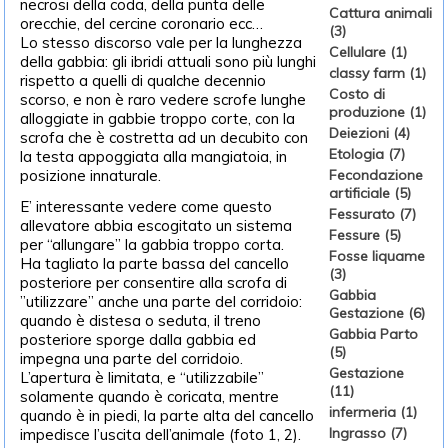
necrosi della coda, della punta delle
Cattura animali
orecchie, del cercine coronario ecc…
(3)
Lo stesso discorso vale per la lunghezza
Cellulare (1)
della gabbia: gli ibridi attuali sono più lunghi
classy farm (1)
rispetto a quelli di qualche decennio
Costo di
scorso, e non è raro vedere scrofe lunghe
produzione (1)
alloggiate in gabbie troppo corte, con la
Deiezioni (4)
scrofa che è costretta ad un decubito con
Etologia (7)
la testa appoggiata alla mangiatoia, in
posizione innaturale.
Fecondazione
artificiale (5)
E’ interessante vedere come questo
Fessurato (7)
allevatore abbia escogitato un sistema
Fessure (5)
per “allungare” la gabbia troppo corta.
Fosse liquame
Ha tagliato la parte bassa del cancello
(3)
posteriore per consentire alla scrofa di
Gabbia
”utilizzare” anche una parte del corridoio:
Gestazione (6)
quando è distesa o seduta, il treno
Gabbia Parto
posteriore sporge dalla gabbia ed
(5)
impegna una parte del corridoio.
Gestazione
L’apertura è limitata, e “utilizzabile”
(11)
solamente quando è coricata, mentre
infermeria (1)
quando è in piedi, la parte alta del cancello
Ingrasso (7)
impedisce l’uscita dell’animale (foto 1, 2).