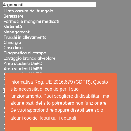
Argomenti
Il lato oscuro del truogolo
Benessere
Farmaci e mangimi medicati
Maternità
Management
Trucchi in allevamento
Chirurgia
Casi clinici
Diagnostica di campo
Lavaggio bronco alveolare
Area studenti UniPD
Area studenti UniPR
Area studenti UniTO
Recensioni di eventi
Informativa Reg. UE 2016.679 (GDPR). Questo
Pubblicazioni e ricerca
sito necessita di cookie per il suo
Utility
funzionamento. Puoi scegliere di disabilitarli ma
Siti amici
Ricerca
alcune parti del sito potrebbero non funzionare.
Elenco feed
Se vuoi approfondire oppure disabilitare solo
Mappa del sito
Registrazione
alcuni cookie
leggi qui i dettagli.
Login
Privacy