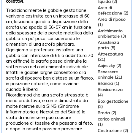
collettivi
.
liquida (2)
Area di
Tradizionalmente le gabbie gestazione
defecazione (2)
venivano costruite con un interasse di 60
Area di riposo
cm, lasciando quindi a disposizione della
(1)
scrofa uno spazio di 56-57 cm in funzione
Arrichimento
della spessore della parete metallica della
ambientale (3)
gabbia: un po’ poco, considerando le
Assistenza
dimensioni di una scrofa pluripara.
parto (5)
Oggigiorno si preferisce installare una
Attrezzatura
gabbia con interasse di 65 o addirittura 70
(21)
cm affinché la scrofa possa diminuire la
Aujeszky (2)
sofferenza nel contenimento individuale.
Benessere
Infatti le gabbie larghe consentono alla
animale (21)
scrofa di riposare ben distesa su un fianco,
in posizione naturale, come avviene
Bilancia (1)
quando è libera.
Biosicurezza
Ricordiamoci che una scrofa stressata è
(4)
meno produttiva, e come dimostrato da
Box gestazione
molte ricerche sulla SINS (Sindrome
(2)
Infiammatoria e Necrotica del Suino) lo
Broda (2)
stato di malessere può causare
carico animali
produzione di tossine che passano al feto,
(1)
e dopo la nascita possono provocare
Castrazione (2)