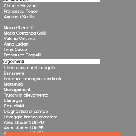
Claudio Mazzoni
Francesco Tonon
Annalisa Scollo
Mario Gherpelli
Maria Costanza Galli
Valeria Vincenti
Anna Luciani
Irene Cucco
Francesca Grapelli
Argomenti
Il lato oscuro del truogolo
Benessere
Farmaci e mangimi medicati
Maternità
Management
Trucchi in allevamento
Chirurgia
Casi clinici
Diagnostica di campo
Lavaggio bronco alveolare
Area studenti UniPD
Area studenti UniPR
Area studenti UniTO