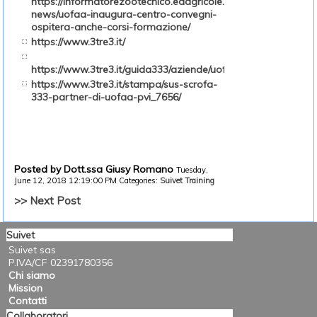
https://informatorezootecnico.edagricole.it/flash-
news/uofaa-inaugura-centro-convegni-
ospitera-anche-corsi-formazione/
https://www.3tre3.it/
https://www.3tre3.it/guida333/aziende/uofaa
https://www.3tre3.it/stampa/sus-scrofa-
333-partner-di-uofaa-pvi_7656/
Posted by Dott.ssa Giusy Romano
Tuesday,
June 12, 2018 12:19:00 PM
Categories:
Suivet Training
>> Next Post
Suivet
Suivet sas
P.IVA/CF 02391780356
Chi siamo
Mission
Contatti
Collaboratori