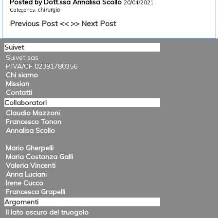
Posted by Dott.ssa Annalisa Scollo
20/04/2021
Categories:
chirurgia
Previous Post <<
>> Next Post
Suivet
Suivet sas
P.IVA/CF 02391780356
Chi siamo
Mission
Contatti
Collaboratori
Claudio Mazzoni
Francesco Tonon
Annalisa Scollo
Mario Gherpelli
Maria Costanza Galli
Valeria Vincenti
Anna Luciani
Irene Cucco
Francesca Grapelli
Argomenti
Il lato oscuro del truogolo