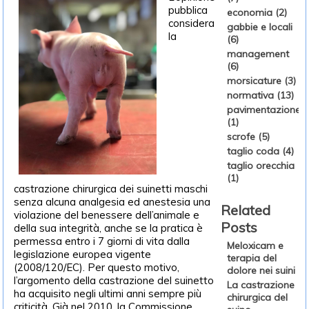
pubblica
economia (2)
considera
gabbie e locali
la
(6)
management
(6)
morsicature (3)
normativa (13)
pavimentazione
(1)
scrofe (5)
taglio coda (4)
taglio orecchia
(1)
castrazione chirurgica dei suinetti maschi
senza alcuna analgesia ed anestesia una
Related
violazione del benessere dell’animale e
Posts
della sua integrità, anche se la pratica è
permessa entro i 7 giorni di vita dalla
Meloxicam e
legislazione europea vigente
terapia del
(2008/120/EC). Per questo motivo,
dolore nei suini
l’argomento della castrazione del suinetto
La castrazione
ha acquisito negli ultimi anni sempre più
chirurgica del
criticità. Già nel 2010, la Commissione