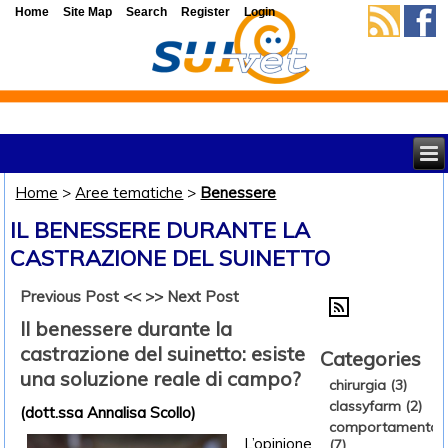
Home
Site Map
Search
Register
Login
Home
>
Aree tematiche
>
Benessere
IL BENESSERE DURANTE LA
CASTRAZIONE DEL SUINETTO
Previous Post <<
>> Next Post
Il benessere durante la
castrazione del suinetto: esiste
Categories
una soluzione reale di campo?
chirurgia (3)
classyfarm (2)
(dott.ssa Annalisa Scollo)
comportamento
L’opinione
(7)