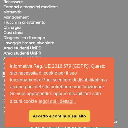
Benessere
Farmaci e mangimi medicati
Maternità
Management
Trucchi in allevamento
Chirurgia
Casi clinici
Diagnostica di campo
Lavaggio bronco alveolare
Area studenti UniPD
Area studenti UniPR
Area studenti UniTO
Recensioni di eventi
Informativa Reg. UE 2016.679 (GDPR). Questo
Pubblicazioni e ricerca
sito necessita di cookie per il suo
Utility
funzionamento. Puoi scegliere di disabilitarli ma
Siti amici
Ricerca
alcune parti del sito potrebbero non funzionare.
Elenco feed
Se vuoi approfondire oppure disabilitare solo
Mappa del sito
Registrazione
alcuni cookie
leggi qui i dettagli.
Login
Privacy
Accetto e continuo sul sito
Site Map
|
Printable View
| © 2009 - 2026 SUIVET-Servizi
veterinari per l'allevamento dei suini