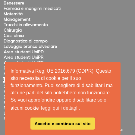
Benessere
Farmaci e mangimi medicati
Maternità
Management
Trucchi in allevamento
Chirurgia
Casi clinici
Diagnostica di campo
Lavaggio bronco alveolare
Area studenti UniPD
Area studenti UniPR
Area studenti UniTO
Recensioni di eventi
Informativa Reg. UE 2016.679 (GDPR). Questo
Pubblicazioni e ricerca
sito necessita di cookie per il suo
Utility
funzionamento. Puoi scegliere di disabilitarli ma
Siti amici
Ricerca
alcune parti del sito potrebbero non funzionare.
Elenco feed
Se vuoi approfondire oppure disabilitare solo
Mappa del sito
Registrazione
alcuni cookie
leggi qui i dettagli.
Login
Privacy
Accetto e continuo sul sito
Site Map
|
Printable View
| © 2009 - 2026 SUIVET-Servizi
veterinari per l'allevamento dei suini