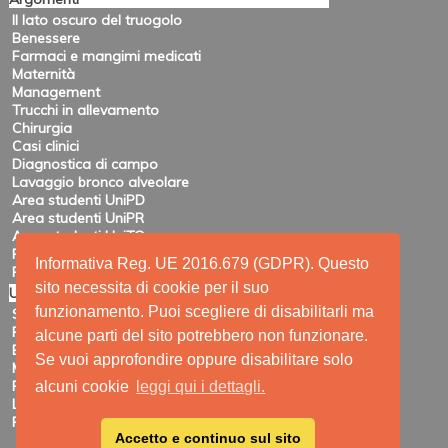
Il lato oscuro del truogolo
Benessere
Farmaci e mangimi medicati
Maternità
Management
Trucchi in allevamento
Chirurgia
Casi clinici
Diagnostica di campo
Lavaggio bronco alveolare
Area studenti UniPD
Area studenti UniPR
Area studenti UniTO
Recensioni di eventi
Informativa Reg. UE 2016.679 (GDPR). Questo
Pubblicazioni e ricerca
sito necessita di cookie per il suo
Utility
funzionamento. Puoi scegliere di disabilitarli ma
Siti amici
Ricerca
alcune parti del sito potrebbero non funzionare.
Elenco feed
Se vuoi approfondire oppure disabilitare solo
Mappa del sito
Registrazione
alcuni cookie
leggi qui i dettagli.
Login
Privacy
Accetto e continuo sul sito