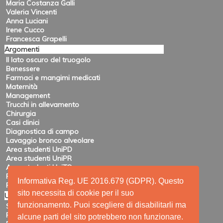
Maria Costanza Galli
Valeria Vincenti
Anna Luciani
Irene Cucco
Francesca Grapelli
Argomenti
Il lato oscuro del truogolo
Benessere
Farmaci e mangimi medicati
Maternità
Management
Trucchi in allevamento
Chirurgia
Casi clinici
Diagnostica di campo
Lavaggio bronco alveolare
Area studenti UniPD
Area studenti UniPR
Area studenti UniTO
Recensioni di eventi
Informativa Reg. UE 2016.679 (GDPR). Questo
Pubblicazioni e ricerca
sito necessita di cookie per il suo
Utility
funzionamento. Puoi scegliere di disabilitarli ma
Siti amici
Ricerca
alcune parti del sito potrebbero non funzionare.