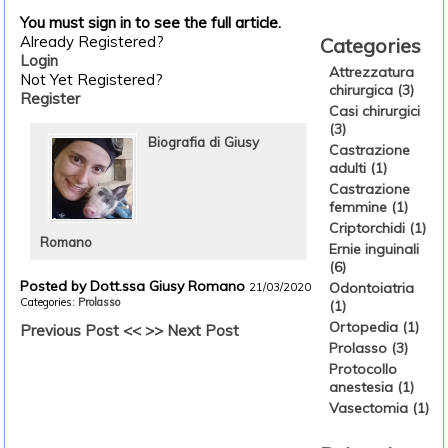
You must sign in to see the full article.
Already Registered?
Categories
Login
Attrezzatura
Not Yet Registered?
chirurgica (3)
Register
Casi chirurgici
(3)
Biografia di Giusy
Castrazione
adulti (1)
Castrazione
femmine (1)
Criptorchidi (1)
Romano
Ernie inguinali
(6)
Posted by Dott.ssa Giusy Romano
Odontoiatria
21/03/2020
Categories:
Prolasso
(1)
Ortopedia (1)
Previous Post <<
>> Next Post
Prolasso (3)
Protocollo
anestesia (1)
Vasectomia (1)