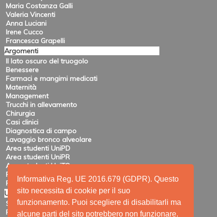
Maria Costanza Galli
Valeria Vincenti
Anna Luciani
Irene Cucco
Francesca Grapelli
Argomenti
Il lato oscuro del truogolo
Benessere
Farmaci e mangimi medicati
Maternità
Management
Trucchi in allevamento
Chirurgia
Casi clinici
Diagnostica di campo
Lavaggio bronco alveolare
Area studenti UniPD
Area studenti UniPR
Area studenti UniTO
Recensioni di eventi
Informativa Reg. UE 2016.679 (GDPR). Questo
Pubblicazioni e ricerca
sito necessita di cookie per il suo
Utility
funzionamento. Puoi scegliere di disabilitarli ma
Siti amici
Ricerca
alcune parti del sito potrebbero non funzionare.