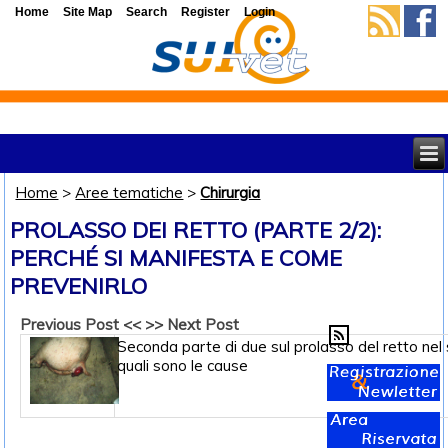
Home
Site Map
Search
Register
Login
Home
>
Aree tematiche
>
Chirurgia
PROLASSO DEI RETTO (PARTE 2/2):
PERCHÉ SI MANIFESTA E COME
PREVENIRLO
Previous Post <<
>> Next Post
Seconda parte di due sul prolasso del retto nel 
quali sono le cause