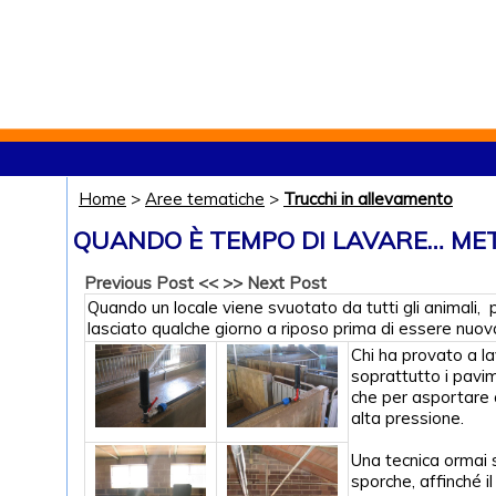
Home
>
Aree tematiche
>
Trucchi in allevamento
QUANDO È TEMPO DI LAVARE… MET
Previous Post <<
>> Next Post
Quando un locale viene svuotato da tutti gli animali, 
lasciato qualche giorno a riposo prima di essere nuo
Chi ha provato a la
soprattutto i pavi
che per asportare q
alta pressione.
Una tecnica ormai 
sporche, affinché 