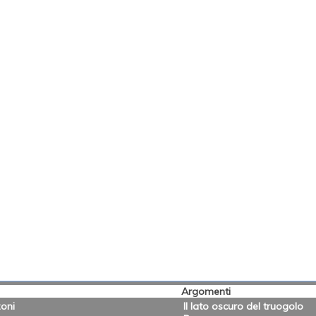
Argomenti
oni
Il lato oscuro del truogolo