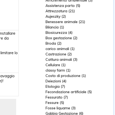
Arrichimento ambientale (3)
Assistenza parto (5)
Attrezzatura (21)
Aujeszky (2)
Benessere animale (21)
Bilancia (1)
Biosicurezza (4)
nstallare
are da
Box gestazione (2)
Broda (2)
carico animali (1)
limitare lo
Castrazione (2)
Cattura animali (3)
Cellulare (1)
classy farm (1)
 lavaggio
Costo di produzione (1)
)!
Deiezioni (4)
Etologia (7)
Fecondazione artificiale (5)
Fessurato (7)
Fessure (5)
Fosse liquame (3)
Gabbia Gestazione (6)