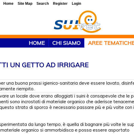
Home
Site Map
Search
Register
Login
HOME
CHI SIAMO
AREE TEMATICH
TI UN GETTO AD IRRIGARE
per una buona prassi igienico-sanitaria deve essere lavato, disinf
vamente riempito.
vare un locale dove erano alloggiati i suini è consapevole che le p
menti sono incrostati di materiale organico che aderisce tenaceme
uesto strato di sporco è necessario passare più e più volte con 
sperimentata da lungo tempo, è quella di bagnare più volte le sup
il materiale organico si ammorbidisca e possa essere asportato