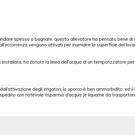
andare spesso a bagnare, questo allevatore ha pensato bene di i
e all’occorrenza vengono attivati per inumidire la superficie del loc
 installata, ha dotato la linea dell’acqua di un temporizzatore per 
ll’attivazione degli irrigatori, lo sporco è ben ammorbidito, ed il
 spedito con notevole risparmio d’acqua (e liquame da trasportare