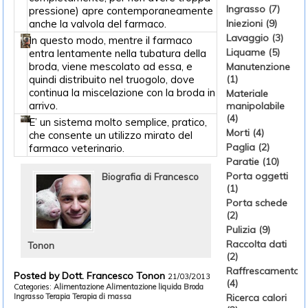
Ingrasso (7)
pressione) apre contemporaneamente
anche la valvola del farmaco.
Iniezioni (9)
Lavaggio (3)
In questo modo, mentre il farmaco
Liquame (5)
entra lentamente nella tubatura della
broda, viene mescolato ad essa, e
Manutenzione
quindi distribuito nel truogolo, dove
(1)
continua la miscelazione con la broda in
Materiale
arrivo.
manipolabile
(4)
E’ un sistema molto semplice, pratico,
Morti (4)
che consente un utilizzo mirato del
Paglia (2)
farmaco veterinario.
Paratie (10)
Porta oggetti
Biografia di Francesco
(1)
Porta schede
(2)
Pulizia (9)
Raccolta dati
Tonon
(2)
Raffrescamento
Posted by Dott. Francesco Tonon
21/03/2013
(4)
Categories:
Alimentazione
Alimentazione liquida
Broda
Ingrasso
Terapia
Terapia di massa
Ricerca calori