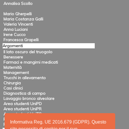
Annalisa Scollo
Mario Gherpelli
Maria Costanza Galli
Valeria Vincenti
Anna Luciani
Irene Cucco
Francesca Grapelli
Argomenti
Il lato oscuro del truogolo
Benessere
Farmaci e mangimi medicati
Maternità
Management
Trucchi in allevamento
Chirurgia
Casi clinici
Diagnostica di campo
Lavaggio bronco alveolare
Area studenti UniPD
Area studenti UniPR
Area studenti UniTO
Recensioni di eventi
Informativa Reg. UE 2016.679 (GDPR). Questo
Pubblicazioni e ricerca
sito necessita di cookie per il suo