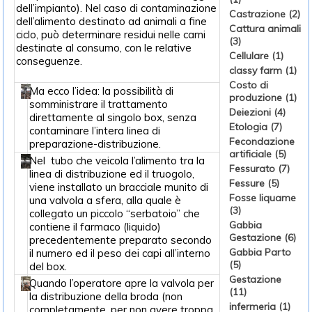
dell’impianto). Nel caso di contaminazione
Castrazione (2)
dell’alimento destinato ad animali a fine
Cattura animali
ciclo, può determinare residui nelle carni
(3)
destinate al consumo, con le relative
Cellulare (1)
conseguenze.
classy farm (1)
Costo di
Ma ecco l’idea: la possibilità di
produzione (1)
somministrare il trattamento
Deiezioni (4)
direttamente al singolo box, senza
Etologia (7)
contaminare l’intera linea di
Fecondazione
preparazione-distribuzione.
artificiale (5)
Nel tubo che veicola l’alimento tra la
Fessurato (7)
linea di distribuzione ed il truogolo,
Fessure (5)
viene installato un bracciale munito di
Fosse liquame
una valvola a sfera, alla quale è
(3)
collegato un piccolo “serbatoio” che
Gabbia
contiene il farmaco (liquido)
Gestazione (6)
precedentemente preparato secondo
Gabbia Parto
il numero ed il peso dei capi all’interno
(5)
del box.
Gestazione
Quando l’operatore apre la valvola per
(11)
la distribuzione della broda (non
infermeria (1)
completamente, per non avere troppa