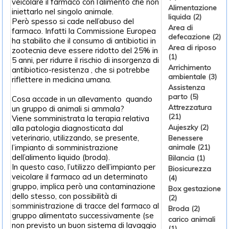
veicolare il farmaco con l’alimento che non
Alimentazione
iniettarlo nel singolo animale.
liquida (2)
Però spesso si cade nell’abuso del
Area di
farmaco. Infatti la Commissione Europea
defecazione (2)
ha stabilito che il consumo di antibiotici in
Area di riposo
zootecnia deve essere ridotto del 25% in
(1)
5 anni, per ridurre il rischio di insorgenza di
Arrichimento
antibiotico-resistenza , che si potrebbe
ambientale (3)
riflettere in medicina umana.
Assistenza
parto (5)
Cosa accade in un allevamento quando
Attrezzatura
un gruppo di animali si ammala?
(21)
Viene somministrata la terapia relativa
Aujeszky (2)
alla patologia diagnosticata dal
veterinario, utilizzando, se presente,
Benessere
l’impianto di somministrazione
animale (21)
dell’alimento liquido (broda).
Bilancia (1)
In questo caso, l’utilizzo dell’impianto per
Biosicurezza
veicolare il farmaco ad un determinato
(4)
gruppo, implica però una contaminazione
Box gestazione
dello stesso, con possibilità di
(2)
somministrazione di tracce del farmaco al
Broda (2)
gruppo alimentato successivamente (se
carico animali
non previsto un buon sistema di lavaggio
(1)