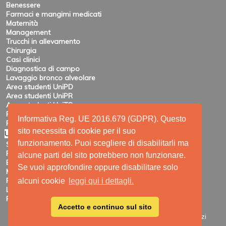
Benessere
Farmaci e mangimi medicati
Maternità
Management
Trucchi in allevamento
Chirurgia
Casi clinici
Diagnostica di campo
Lavaggio bronco alveolare
Area studenti UniPD
Area studenti UniPR
Area studenti UniTO
Recensioni di eventi
Informativa Reg. UE 2016.679 (GDPR). Questo
Pubblicazioni e ricerca
sito necessita di cookie per il suo
Utility
funzionamento. Puoi scegliere di disabilitarli ma
Siti amici
Ricerca
alcune parti del sito potrebbero non funzionare.
Elenco feed
Se vuoi approfondire oppure disabilitare solo
Mappa del sito
Registrazione
alcuni cookie
leggi qui i dettagli.
Login
Privacy
Accetto e continuo sul sito
Site Map
|
Printable View
| © 2009 - 2026 SUIVET-Servizi
veterinari per l'allevamento dei suini