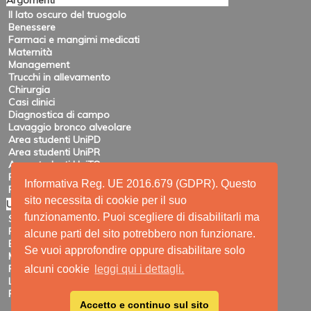
Argomenti
Il lato oscuro del truogolo
Benessere
Farmaci e mangimi medicati
Maternità
Management
Trucchi in allevamento
Chirurgia
Casi clinici
Diagnostica di campo
Lavaggio bronco alveolare
Area studenti UniPD
Area studenti UniPR
Area studenti UniTO
Recensioni di eventi
Informativa Reg. UE 2016.679 (GDPR). Questo
Pubblicazioni e ricerca
sito necessita di cookie per il suo
Utility
funzionamento. Puoi scegliere di disabilitarli ma
Siti amici
Ricerca
alcune parti del sito potrebbero non funzionare.
Elenco feed
Se vuoi approfondire oppure disabilitare solo
Mappa del sito
Registrazione
alcuni cookie
leggi qui i dettagli.
Login
Privacy
Accetto e continuo sul sito