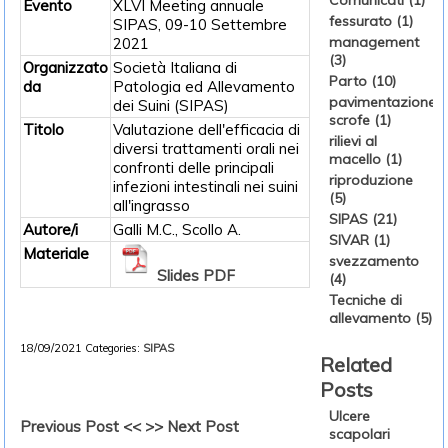
Comunicati (1)
Evento
XLVI Meeting annuale
fessurato (1)
SIPAS, 09-10 Settembre
management
2021
(3)
Organizzato
Società Italiana di
Parto (10)
da
Patologia ed Allevamento
pavimentazione
dei Suini (SIPAS)
scrofe (1)
Titolo
Valutazione dell'efficacia di
rilievi al
diversi trattamenti orali nei
macello (1)
confronti delle principali
riproduzione
infezioni intestinali nei suini
(5)
all'ingrasso
SIPAS (21)
Autore/i
Galli M.C., Scollo A.
SIVAR (1)
Materiale
svezzamento
Slides PDF
(4)
Tecniche di
allevamento (5)
18/09/2021
Categories:
SIPAS
Related
Posts
Ulcere
Previous Post <<
>> Next Post
scapolari