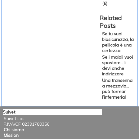
(6)
Related
Posts
Se tu vuoi
biosicurezza, la
pellicola è una
certezza
Se i maiali vuoi
spostare... li
devi anche
indirizzare
Una transenna
a mezzavia…
può formar
l’infermeria!
Suivet
Suivet sas
P.IVA/CF 02391780356
Chi siamo
Mission