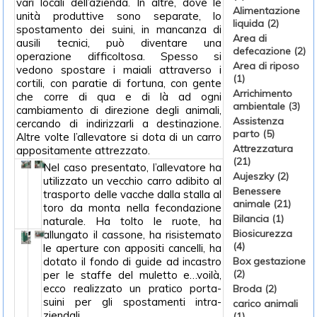
vari locali dell’azienda. In altre, dove le
Alimentazione
unità produttive sono separate, lo
liquida (2)
spostamento dei suini, in mancanza di
Area di
ausili tecnici, può diventare una
defecazione (2)
operazione difficoltosa. Spesso si
Area di riposo
vedono spostare i maiali attraverso i
(1)
cortili, con paratie di fortuna, con gente
Arrichimento
che corre di qua e di là ad ogni
ambientale (3)
cambiamento di direzione degli animali,
Assistenza
cercando di indirizzarli a destinazione.
parto (5)
Altre volte l’allevatore si dota di un carro
Attrezzatura
appositamente attrezzato.
(21)
Nel caso presentato, l’allevatore ha
Aujeszky (2)
utilizzato un vecchio carro adibito al
Benessere
trasporto delle vacche dalla stalla al
animale (21)
toro da monta nella fecondazione
Bilancia (1)
naturale. Ha tolto le ruote, ha
Biosicurezza
allungato il cassone, ha risistemato
(4)
le aperture con appositi cancelli, ha
dotato il fondo di guide ad incastro
Box gestazione
(2)
per le staffe del muletto e…voilà,
ecco realizzato un pratico porta-
Broda (2)
suini per gli spostamenti intra-
carico animali
ziendali.
(1)