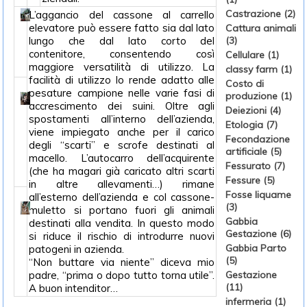
Castrazione (2)
L’aggancio del cassone al carrello
elevatore può essere fatto sia dal lato
Cattura animali
lungo che dal lato corto del
(3)
contenitore, consentendo così
Cellulare (1)
maggiore versatilità di utilizzo. La
classy farm (1)
facilità di utilizzo lo rende adatto alle
Costo di
pesature campione nelle varie fasi di
produzione (1)
accrescimento dei suini. Oltre agli
Deiezioni (4)
spostamenti all’interno dell’azienda,
Etologia (7)
viene impiegato anche per il carico
Fecondazione
degli “scarti” e scrofe destinati al
artificiale (5)
macello. L’autocarro dell’acquirente
Fessurato (7)
(che ha magari già caricato altri scarti
Fessure (5)
in altre allevamenti…) rimane
Fosse liquame
all’esterno dell’azienda e col cassone-
(3)
muletto si portano fuori gli animali
Gabbia
destinati alla vendita. In questo modo
Gestazione (6)
si riduce il rischio di introdurre nuovi
Gabbia Parto
patogeni in azienda.
(5)
“Non buttare via niente” diceva mio
padre, “prima o dopo tutto torna utile”.
Gestazione
(11)
A buon intenditor…
infermeria (1)