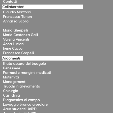
Contatti
Collaboratori
Claudio Mazzoni
Francesco Tonon
Annalisa Scollo
Mario Gherpelli
Maria Costanza Galli
Valeria Vincenti
Anna Luciani
Irene Cucco
Francesca Grapelli
Argomenti
Il lato oscuro del truogolo
Benessere
Farmaci e mangimi medicati
Maternità
Management
Trucchi in allevamento
Chirurgia
Casi clinici
Diagnostica di campo
Lavaggio bronco alveolare
Area studenti UniPD