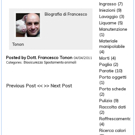
Ingrasso (7)
Iniezioni (9)
Biografia di Francesco
Lavaggio (3)
Liquame (5)
Manutenzione
(1)
Materiale
Tonon
manipolabile
(4)
Posted by Dott. Francesco Tonon
Morti (4)
04/04/2011
Categories:
Biosicurezza
Spostamento animali
Paglia (2)
Paratie (10)
Porta oggetti
(1)
Previous Post <<
>> Next Post
Porta schede
(2)
Pulizia (9)
Raccolta dati
(2)
Raffrescamento
(4)
Ricerca calori