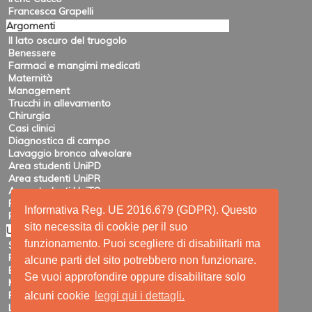
Francesca Grapelli
Argomenti
Il lato oscuro del truogolo
Benessere
Farmaci e mangimi medicati
Maternità
Management
Trucchi in allevamento
Chirurgia
Casi clinici
Diagnostica di campo
Lavaggio bronco alveolare
Area studenti UniPD
Area studenti UniPR
Area studenti UniTO
Recensioni di eventi
Informativa Reg. UE 2016.679 (GDPR). Questo
Pubblicazioni e ricerca
sito necessita di cookie per il suo
Utility
funzionamento. Puoi scegliere di disabilitarli ma
Siti amici
Ricerca
alcune parti del sito potrebbero non funzionare.
Elenco feed
Se vuoi approfondire oppure disabilitare solo
Mappa del sito
Registrazione
alcuni cookie
leggi qui i dettagli.
Login