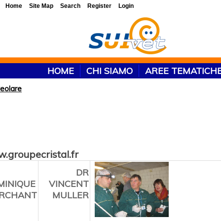
Home
Site Map
Search
Register
Login
HOME
CHI SIAMO
AREE TEMATICH
eolare
.groupecristal.fr
DR
MINIQUE
VINCENT
RCHANT
MULLER