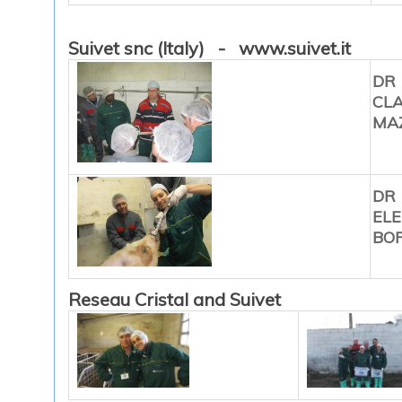
Suivet snc (Italy) - www.suivet.it
DR
CL
MA
DR
EL
BO
Reseau Cristal and Suivet