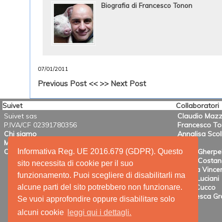
Biografia di Francesco Tonon
07/01/2011
Previous Post <<
>> Next Post
Suivet
Collaboratori
Suivet sas
Claudio Mazz
P.IVA/CF 02391780356
Francesco T
Chi siamo
Annalisa Scol
Mission
Informativa Reg. UE 2016.679 (GDPR). Questo
Contatti
Mario Gherpel
Maria Costanz
sito necessita di cookie per il suo
Valeria Vincen
funzionamento. Puoi scegliere di disabilitarli ma
Anna Luciani
alcune parti del sito potrebbero non funzionare.
Irene Cucco
Francesca Gra
Se vuoi approfondire oppure disabilitare solo
alcuni cookie
leggi qui i dettagli.