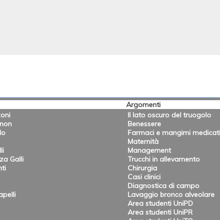
Argomenti
oni
Il lato oscuro del truogolo
onon
Benessere
lo
Farmaci e mangimi medicat
Maternità
li
Management
a Galli
Trucchi in allevamento
ti
Chirurgia
Casi clinici
Diagnostica di campo
pelli
Lavaggio bronco alveolare
Area studenti UniPD
Area studenti UniPR