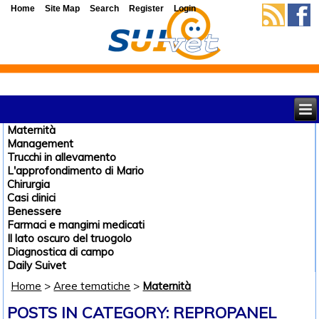
Home
Site Map
Search
Register
Login
Maternità
Management
Trucchi in allevamento
L'approfondimento di Mario
Chirurgia
Casi clinici
Benessere
Farmaci e mangimi medicati
Il lato oscuro del truogolo
Diagnostica di campo
Daily Suivet
Home
>
Aree tematiche
>
Maternità
POSTS IN CATEGORY: REPROPANEL