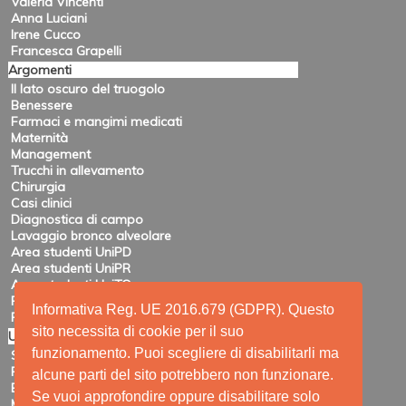
Valeria Vincenti
Anna Luciani
Irene Cucco
Francesca Grapelli
Argomenti
Il lato oscuro del truogolo
Benessere
Farmaci e mangimi medicati
Maternità
Management
Trucchi in allevamento
Chirurgia
Casi clinici
Diagnostica di campo
Lavaggio bronco alveolare
Area studenti UniPD
Area studenti UniPR
Area studenti UniTO
Recensioni di eventi
Informativa Reg. UE 2016.679 (GDPR). Questo
Pubblicazioni e ricerca
sito necessita di cookie per il suo
Utility
funzionamento. Puoi scegliere di disabilitarli ma
Siti amici
Ricerca
alcune parti del sito potrebbero non funzionare.
Elenco feed
Se vuoi approfondire oppure disabilitare solo
Mappa del sito