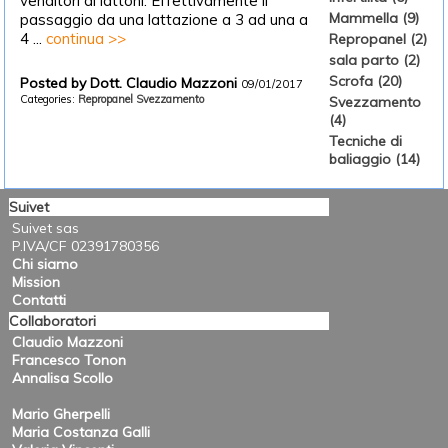
venditori di lattoni. Effettivamente il
Mammella (9)
passaggio da una lattazione a 3 ad una a
4 ...
continua >>
Repropanel (2)
sala parto (2)
Scrofa (20)
Posted by Dott. Claudio Mazzoni
09/01/2017
Categories:
Repropanel
Svezzamento
Svezzamento
(4)
Tecniche di
baliaggio (14)
Suivet
Suivet sas
P.IVA/CF 02391780356
Chi siamo
Mission
Contatti
Collaboratori
Claudio Mazzoni
Francesco Tonon
Annalisa Scollo
Mario Gherpelli
Maria Costanza Galli