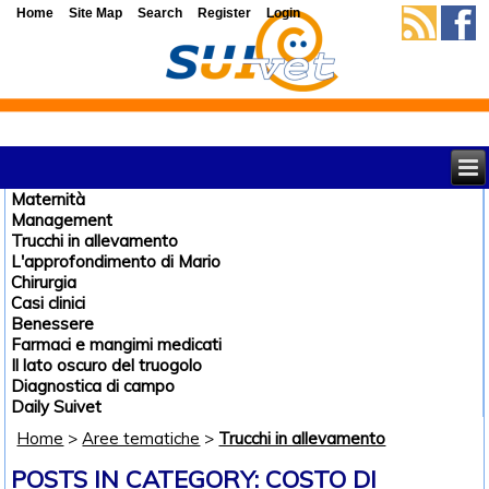
Home
Site Map
Search
Register
Login
Maternità
Management
Trucchi in allevamento
L'approfondimento di Mario
Chirurgia
Casi clinici
Benessere
Farmaci e mangimi medicati
Il lato oscuro del truogolo
Diagnostica di campo
Daily Suivet
Home
>
Aree tematiche
>
Trucchi in allevamento
POSTS IN CATEGORY: COSTO DI