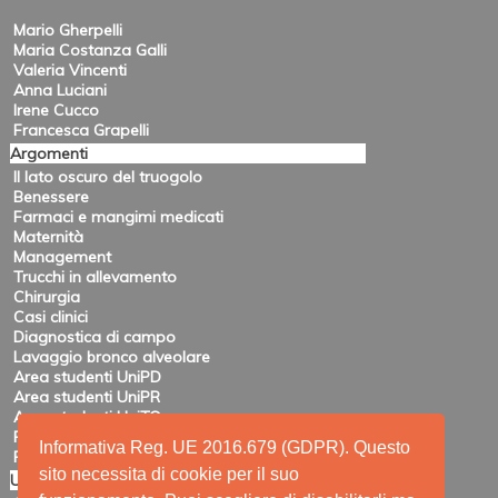
Mario Gherpelli
Maria Costanza Galli
Valeria Vincenti
Anna Luciani
Irene Cucco
Francesca Grapelli
Argomenti
Il lato oscuro del truogolo
Benessere
Farmaci e mangimi medicati
Maternità
Management
Trucchi in allevamento
Chirurgia
Casi clinici
Diagnostica di campo
Lavaggio bronco alveolare
Area studenti UniPD
Area studenti UniPR
Area studenti UniTO
Recensioni di eventi
Informativa Reg. UE 2016.679 (GDPR). Questo
Pubblicazioni e ricerca
sito necessita di cookie per il suo
Utility