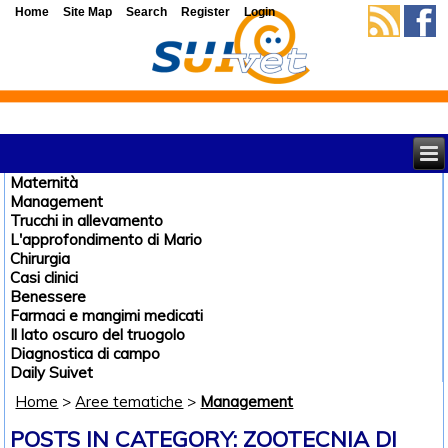
Home
Site Map
Search
Register
Login
Maternità
Management
Trucchi in allevamento
L'approfondimento di Mario
Chirurgia
Casi clinici
Benessere
Farmaci e mangimi medicati
Il lato oscuro del truogolo
Diagnostica di campo
Daily Suivet
Home
>
Aree tematiche
>
Management
POSTS IN CATEGORY: ZOOTECNIA DI