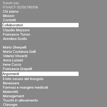
Suivet sas
P.IVA/CF 02391780356
Chi siamo
Mission
Contatti
Collaboratori
Claudio Mazzoni
Francesco Tonon
Annalisa Scollo
Mario Gherpelli
Maria Costanza Galli
Valeria Vincenti
Anna Luciani
Irene Cucco
Francesca Grapelli
Argomenti
Il lato oscuro del truogolo
Benessere
Farmaci e mangimi medicati
Maternità
Management
Trucchi in allevamento
Chirurgia