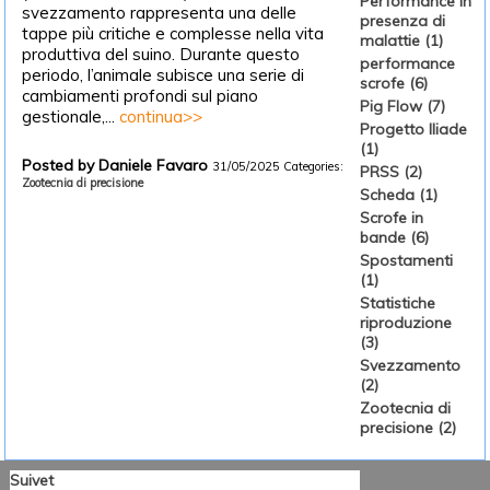
Performance in
svezzamento rappresenta una delle
presenza di
tappe più critiche e complesse nella vita
malattie (1)
produttiva del suino. Durante questo
performance
periodo, l’animale subisce una serie di
scrofe (6)
cambiamenti profondi sul piano
Pig Flow (7)
gestionale,...
continua>>
Progetto Iliade
(1)
Posted by Daniele Favaro
31/05/2025
Categories:
PRSS (2)
Zootecnia di precisione
Scheda (1)
Scrofe in
bande (6)
Spostamenti
(1)
Statistiche
riproduzione
(3)
Svezzamento
(2)
Zootecnia di
precisione (2)
Suivet