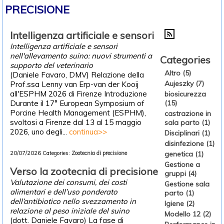
PRECISIONE
Intelligenza artificiale e sensori
Intelligenza artificiale e sensori
nell'allevamento suino: nuovi strumenti a
Categories
supporto del veterinario
Altro (5)
(Daniele Favaro, DMV) Relazione della
Aujeszky (7)
Prof.ssa Lenny van Erp-van der Kooij
all'ESPHM 2026 di Firenze Introduzione
biosicurezza
Durante il 17° European Symposium of
(15)
Porcine Health Management (ESPHM),
castrazione in
svoltosi a Firenze dal 13 al 15 maggio
sala parto (1)
2026, uno degli...
continua>>
Disciplinari (1)
disinfezione (1)
20/07/2026
Categories:
Zootecnia di precisione
genetica (1)
Gestione a
Verso la zootecnia di precisione
gruppi (4)
Valutazione dei consumi, dei costi
Gestione sala
alimentari e dell’uso ponderato
parto (1)
dell’antibiotico nello svezzamento in
Igiene (2)
relazione al peso iniziale del suino
Modello 12 (2)
(dott. Daniele Favaro) La fase di