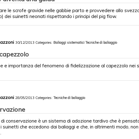
re le scrofe gravide nelle gabbie parto e provvedere allo svezz
) dei suinetti neonati rispettando i principi del pig flow.
Mazzoni
30/12/2013
Categories:
Baliaggi sistematici
Tecniche di baliaggio
 capezzolo
e e importanza del fenomeno di fidelizzazione al capezzolo nei s
Mazzoni
28/05/2013
Categories:
Tecniche di baliaggio
ervazione
 di conservazione è un sistema di adozione tardivo che è pensato
i suinetti che eccedono dai baliaggi e che, in altrimenti modo, no
.