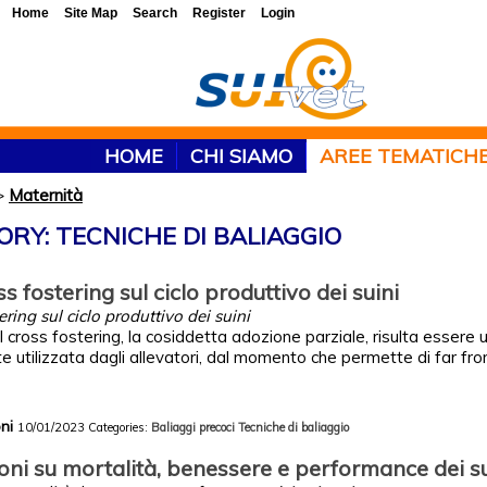
Home
Site Map
Search
Register
Login
HOME
CHI SIAMO
AREE TEMATICH
>
Maternità
ORY: TECNICHE DI BALIAGGIO
ss fostering sul ciclo produttivo dei suini
ering sul ciclo produttivo dei suini
l cross fostering, la cosiddetta adozione parziale, risulta essere 
utilizzata dagli allevatori, dal momento che permette di far fronte
oni
10/01/2023
Categories:
Baliaggi precoci
Tecniche di baliaggio
ioni su mortalità, benessere e performance dei su