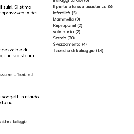
Baliaggi tardivi (6)
Il parto e la sua assistenza (8)
 suini. Si stima
a sopravvivenza dei
infertilità (5)
Mammella (9)
Repropanel (2)
sala parto (2)
Scrofa (20)
Svezzamento (4)
capezzolo e di
Tecniche di baliaggio (14)
, che si instaura
ezzamento
Tecniche di
i soggetti in ritardo
lta nei
cniche di baliaggio