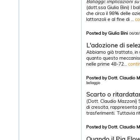
Baliaggi: implicazioni su
(dott.ssa Giulia Bini) I b
che circa il 98% delle az
lattonzoli e al fine di ...
co
Posted by Giulia Bini
06/08
L'adozione di sele
Abbiamo già trattato, in u
quanto questo meccanismo 
nelle prime 48-72...
conti
Posted by Dott. Claudio 
baliaggio
Scarto o ritardata
(Dott. Claudio Mazzoni) Si
di crescita, rappresenta
trasferimenti. Tuttavia ri
Posted by Dott. Claudio 
Quando il Pig Flo