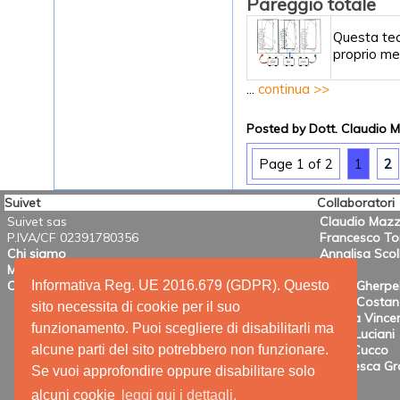
Pareggio totale
Questa tecn
proprio met
...
continua >>
Posted by Dott. Claudio 
Page 1 of 2
1
2
Suivet
Collaboratori
Suivet sas
Claudio Mazz
P.IVA/CF 02391780356
Francesco T
Chi siamo
Annalisa Scol
Mission
Informativa Reg. UE 2016.679 (GDPR). Questo
Contatti
Mario Gherpel
Maria Costanz
sito necessita di cookie per il suo
Valeria Vincen
funzionamento. Puoi scegliere di disabilitarli ma
Anna Luciani
alcune parti del sito potrebbero non funzionare.
Irene Cucco
Francesca Gra
Se vuoi approfondire oppure disabilitare solo
alcuni cookie
leggi qui i dettagli.