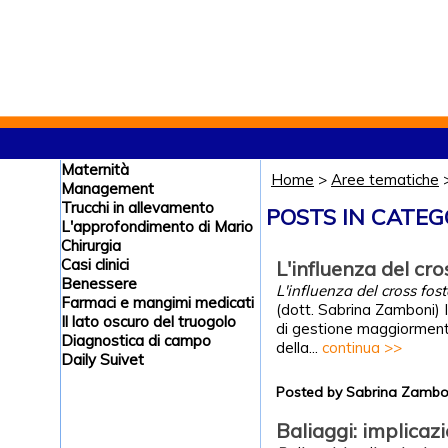
Maternità
Home
>
Aree tematiche
Management
Trucchi in allevamento
POSTS IN CATEG
L'approfondimento di Mario
Chirurgia
Casi clinici
L'influenza del cro
Benessere
L'influenza del cross fost
Farmaci e mangimi medicati
(dott. Sabrina Zamboni) I
Il lato oscuro del truogolo
di gestione maggiormente 
Diagnostica di campo
della...
continua >>
Daily Suivet
Posted by Sabrina Zamb
Baliaggi: implicaz