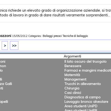
ica richiede un elevato grado di organizzazione aziendale, si tra
odo di lavoro in grado di dare risultati veramente sorprendenti...
Mazzoni
15/05/2012
Categories:
Baliaggi precoci
Tecniche di baliaggio
>
>>
Argomenti
oni
Il lato oscuro del truogolo
onon
Benessere
lo
Farmaci e mangimi medicat
Maternità
li
Management
a Galli
Trucchi in allevamento
ti
Chirurgia
Casi clinici
Diagnostica di campo
pelli
Lavaggio bronco alveolare
Area studenti UniPD
Area studenti UniPR