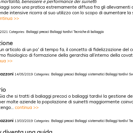
 mortalità, benessere e performance dei suinetti
aliaggi sono una pratica estremamente diffusa fra gli allevamenti di
iende intensive ricorra al suo utilizzo con lo scopo di aumentare l
ntinua >>
/2021
Categories:
Baliaggi precoci
Baliaggi tardivi
Tecniche di baliaggio
zione
n articolo di un po' di tempo fa, il concetto di fidelizzazione del 
fisiologico di formazione della gerarchia all’interno della covata
nua >>
Mazzoni
14/05/2019
Categories:
Baliaggi precoci
Baliaggi sistematici
Baliaggi tardivi
Sv
rio
a che si tratti di baliaggi precoci o baliaggi tardivi la gestione de
 per molte aziende la popolazione di suinetti maggiormente coinvo
tengo...
continua >>
Mazzoni
13/03/2019
Categories:
Baliaggi precoci
Baliaggi sistematici
Baliaggi tardivi
Te
w diventa una guida