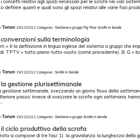
oncetti relativi agli spazi necessari per le scrofe nei vari sistemi
 definire quanti e quali sono gli spazi relativi alle varie fasi produt
co Tonon
19/12/2012
Categories:
Gestione a gruppi
Pig Flow
Scrofe in bande
convenzioni sulla terminologia
tem = è la definizione in lingua inglese del sistema a gruppi che im
cali. TPTV = tutto-pieno-tutto-vuoto (come precedente). B, G = ba
co Tonon
19/12/2012
Categories:
Scrofe in bande
la gestione plurisettimanale
 gestione settimanale, svezzando un giorno fisso della settimana, 
lteriore passo: invece di svezzare le scrofe ogni settimana, hanno
>>
co Tonon
19/12/2012
Categories:
Gestione a gruppi
Scrofe in bande
l ciclo produttivo della scrofa
 scrofa si compone di tre fasi: 1) la gravidanza: la lunghezza della