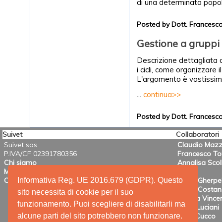
di una determinata popol
Posted by Dott. Frances
Gestione a gruppi
Descrizione dettagliata 
i cicli, come organizzare
L'argomento è vastissimo
...
continua>>
Posted by Dott. Frances
Suivet
Collaboratori
Suivet sas
Claudio Mazz
P.IVA/CF 02391780356
Francesco T
Chi siamo
Annalisa Scol
Mission
Informativa Reg. UE 2016.679 (GDPR). Questo
Contatti
Mario Gherpel
Maria Costanz
sito necessita di cookie per il suo
Valeria Vincen
funzionamento. Puoi scegliere di disabilitarli ma
Anna Luciani
alcune parti del sito potrebbero non funzionare.
Irene Cucco