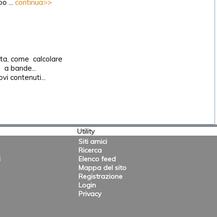
o ...
continua>>
ata, come calcolare
a a bande...
i contenuti...
Utility
Siti amici
Ricerca
i
Elenco feed
Mappa del sito
Registrazione
Login
Privacy