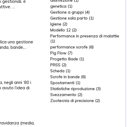
disinfezione (1)
 gestionali, è
genetica (1)
tive. ...
Gestione a gruppi (4)
Gestione sala parto (1)
Igiene (2)
Modello 12 (2)
Performance in presenza di malattie
(1)
plica una gestione
nda, bande,...
performance scrofe (6)
Pig Flow (7)
Progetto Iliade (1)
PRSS (2)
Scheda (1)
Scrofe in bande (6)
negli anni ‘80 i
Spostamenti (1)
 avuto l’idea di
Statistiche riproduzione (3)
Svezzamento (2)
Zootecnia di precisione (2)
 gravidanza (media,