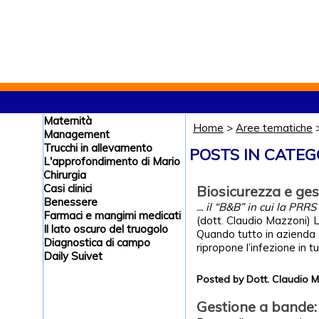
Maternità
Home
>
Aree tematiche
Management
Trucchi in allevamento
POSTS IN CATEG
L'approfondimento di Mario
Chirurgia
Casi clinici
Biosicurezza e ge
Benessere
... il “B&B” in cui la PRR
Farmaci e mangimi medicati
(dott. Claudio Mazzoni) 
Il lato oscuro del truogolo
Quando tutto in azienda s
Diagnostica di campo
ripropone l’infezione in tu
Daily Suivet
Posted by Dott. Claudio 
Gestione a bande: 