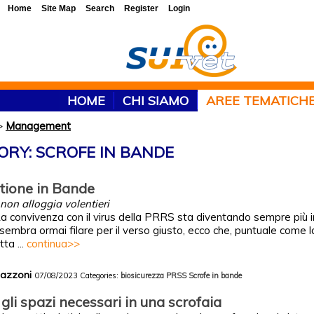
Home
Site Map
Search
Register
Login
HOME
CHI SIAMO
AREE TEMATICH
>
Management
ORY: SCROFE IN BANDE
stione in Bande
S non alloggia volentieri
La convivenza con il virus della PRRS sta diventando sempre più i
embra ormai filare per il verso giusto, ecco che, puntuale come l
tta ...
continua>>
Mazzoni
07/08/2023
Categories:
biosicurezza
PRSS
Scrofe in bande
gli spazi necessari in una scrofaia