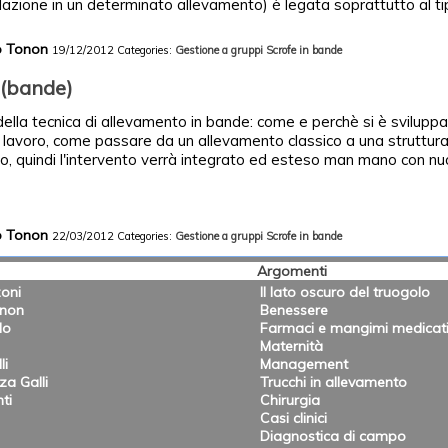
azione in un determinato allevamento) è legata soprattutto al tip
co Tonon
19/12/2012
Categories:
Gestione a gruppi
Scrofe in bande
 (bande)
della tecnica di allevamento in bande: come e perchè si è svilupp
 il lavoro, come passare da un allevamento classico a una struttur
, quindi l'intervento verrà integrato ed esteso man mano con nuov
co Tonon
22/03/2012
Categories:
Gestione a gruppi
Scrofe in bande
Argomenti
oni
Il lato oscuro del truogolo
onon
Benessere
lo
Farmaci e mangimi medicat
Maternità
li
Management
a Galli
Trucchi in allevamento
ti
Chirurgia
Casi clinici
Diagnostica di campo