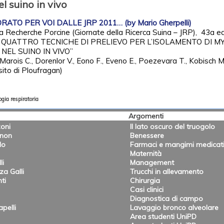
 suino in vivo
ATO PER VOI DALLE JRP 2011… (by Mario Gherpelli)
la Recherche Porcine (Giornate della Ricerca Suina – JRP), 43a ed
I QUATTRO TECNICHE DI PRELIEVO PER L’ISOLAMENTO DI 
EL SUINO IN VIVO”
, Marois C., Dorenlor V., Eono F., Eveno E., Poezevara T., Kobisch M
ito di Ploufragan)
ogia respiratoria
Argomenti
oni
Il lato oscuro del truogolo
onon
Benessere
lo
Farmaci e mangimi medicat
Maternità
li
Management
a Galli
Trucchi in allevamento
ti
Chirurgia
Casi clinici
Diagnostica di campo
pelli
Lavaggio bronco alveolare
Area studenti UniPD