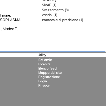
SIPAS (9)
SIVAR (1)
Svezzamento (3)
vaccini (1)
izione:
MYCOPLASMA
zootecnia di precisione (1)
., Madec F.,
Utility
Siti amici
Ricerca
i
Elenco feed
Mappa del sito
Registrazione
Login
Privacy