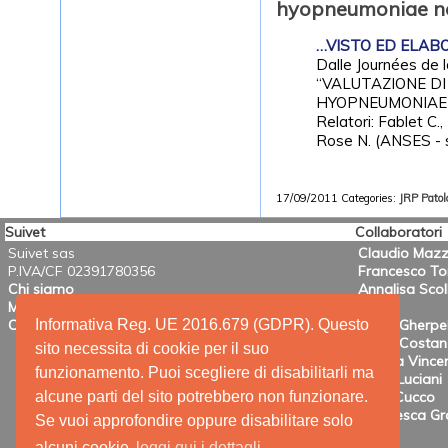
hyopneumoniae nel
…VISTO ED ELABOR
Dalle Journées de 
“VALUTAZIONE D
HYOPNEUMONIAE N
Relatori: Fablet C.
Rose N. (ANSES - s
17/09/2011
Categories:
JRP
Patol
Suivet
Collaboratori
Suivet sas
Claudio Mazz
P.IVA/CF 02391780356
Francesco T
Chi siamo
Annalisa Scol
Mission
Informativa Reg. UE 2016.679 (GDPR). Questo
Contatti
Mario Gherpel
Maria Costanz
sito necessita di cookie per il suo
Valeria Vincen
funzionamento. Puoi scegliere di disabilitarli ma
Anna Luciani
alcune parti del sito potrebbero non funzionare.
Irene Cucco
Francesca Gra
Se vuoi approfondire oppure disabilitare solo
alcuni cookie
leggi qui i dettagli.