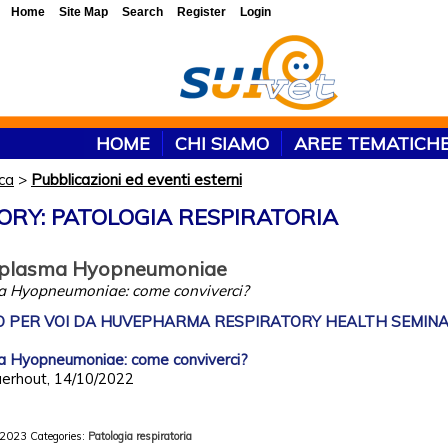
Home
Site Map
Search
Register
Login
HOME
CHI SIAMO
AREE TEMATICH
rca
>
Pubblicazioni ed eventi esterni
ORY: PATOLOGIA RESPIRATORIA
coplasma Hyopneumoniae
a Hyopneumoniae: come conviverci?
 PER VOI DA HUVEPHARMA RESPIRATORY HEALTH SEMINAR (
a Hyopneumoniae: come conviverci?
aerhout, 14/10/2022
/2023
Categories:
Patologia respiratoria