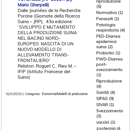
riproduzione
Mario Gherpelli)
(5)
Dalle Journées de la Recherche
Normativa (1)
Porcine (Giornate della Ricerca
Parassiti (1)
Suina – JRP), 43a edizione:
Patologia
“SVILUPPO E MUTAMENTO
respiratoria (4)
DELLA PRODUZIONE SUINA
PED-Diarrea
NEL BACINO NORD-
epidemica
EUROPEO: NASCITA DI UN
suina (2)
NUOVO MODELLO DI
Probiotici (1)
ALLEVAMENTO TRANS-
PWD-Diarrea
FRONTALIERO”
post-
Relatori: Roguet C., Rieu M. –
svezzamento
IFIP (Istituto Francese del
(1)
Suino)
Riproduzione
(4)
Sanità (4)
02/10/2011
Categories:
Economia/Modelli di produzione
SIPAS (9)
SIVAR (1)
Svezzamento
(3)
vaccini (1)
zootecnia di