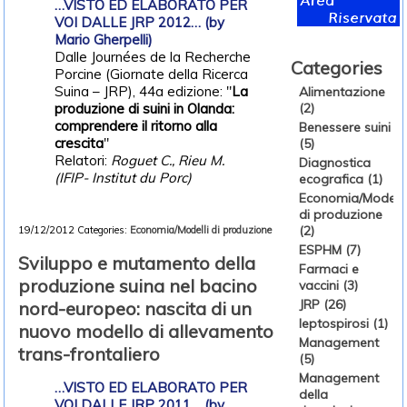
…VISTO ED ELABORATO PER
VOI DALLE JRP 2012… (by
Mario Gherpelli)
Dalle Journées de la Recherche
Categories
Porcine (Giornate della Ricerca
Suina – JRP), 44a edizione: "
La
Alimentazione
(2)
produzione
di
suini
in
Olanda
:
comprendere
il
ritorno
alla
Benessere suini
crescita
"
(5)
Relatori:
Roguet
C.,
Rieu
M.
Diagnostica
(
IFIP
-
Institut
du
Porc
)
ecografica (1)
Economia/Modelli
di produzione
(2)
19/12/2012
Categories:
Economia/Modelli di produzione
ESPHM (7)
Sviluppo e mutamento della
Farmaci e
produzione suina nel bacino
vaccini (3)
JRP (26)
nord-europeo: nascita di un
leptospirosi (1)
nuovo modello di allevamento
Management
trans-frontaliero
(5)
Management
…VISTO ED ELABORATO PER
della
VOI DALLE JRP 2011… (by